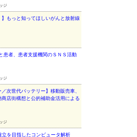
レッジ
」】もっと知ってほしいがんと放射線
動と患者、患者支援機関のＳＮＳ活動
レッジ
ー／次世代バッテリー】移動販売車、
動商店街構想と公的補助金活用による
レッジ
法確立を目指したコンピュータ解析