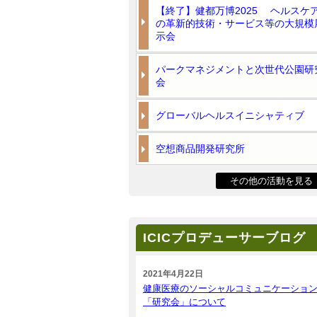
【終了】健都万博2025 ヘルスケ
の革新的技術・サービス等の大規模
示会
パークマネジメントと次世代公園研
会
グローバルヘルスイニシャティブ
空想商品開発研究所
その他の活動を見る
ICICプロデューサーブログ
2021年4月22日
健康医療のソーシャルコミュニケーショ
「研究会」について