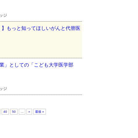
レッジ
」】もっと知ってほしいがんと代替医
携事業」としての「こども大学医学部
レッジ
40
50
...
»
最後 »