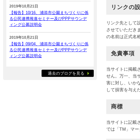
2019年10月21日
リンクの
【報告】10/16、浦添市公園まちづくりに係
る公民連携推進セミナー及びPPPサウンデ
リンク先として設定
ィング公募説明会
させていただき
の名前は正式名称「
2019年10月21日
【報告】09/04、浦添市公園まちづくりに係
る公民連携推進セミナー及びPPPサウンデ
免責事項
ィング公募説明会
当サイトに掲載
過去のブログを見る
せん。万一、当
害に対し、いか
して損害を与え
商標
当サイトに記載
では「TM」マ