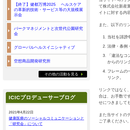
【終了】健都万博2025 ヘルスケア
て株式会社新産
の革新的技術・サービス等の大規模展
イトに対する内
示会
また、以下のリ
パークマネジメントと次世代公園研究
会
当社を誹謗
法律・条例
グローバルヘルスイニシャティブ
「違法なコ
空想商品開発研究所
からのリン
フレームの
その他の活動を見る
リンク。
リンクではなく、
合は、お手数で
ICICプロデューサーブログ
せにつきまして
2021年4月22日
また当サイトの
健康医療のソーシャルコミュニケーションと
ご了承ください
「研究会」について