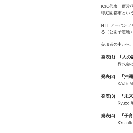
ICIC代表 廣
球庭園都市とい
NTT アーバン
る（公園予定地
参加者の中から
発表(1) ｢人
株式会社森下建
発表(2) 「
KAZE MO 
発表(3) 「
Ryuzo 琉
発表(4) 「
K’s coffe