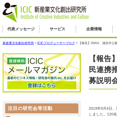
代表メッセージ
サービス
企業情報
新産業文化創出研究所
>
ICICプロデューサーブログ
>
【報告】09/04、浦添市
【報告】
民連携
募説明
注目の研究会等活動
2019年9月4
しました。120