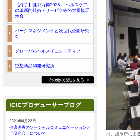
【終了】健都万博2025 ヘルスケア
の革新的技術・サービス等の大規模展
示会
パークマネジメントと次世代公園研究
会
グローバルヘルスイニシャティブ
空想商品開発研究所
その他の活動を見る
ICICプロデューサーブログ
2021年4月22日
健康医療のソーシャルコミュニケーションと
「研究会」について
は、浦添市によ