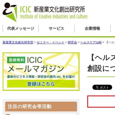
代表メッセージ
サービス
企業情報
新産業文化創出研究所
>
セミナー・イベント
>
研究会
>
ヘルスケアcafé
>
【ヘル
【ヘルス
創設に
注目の研究会等活動