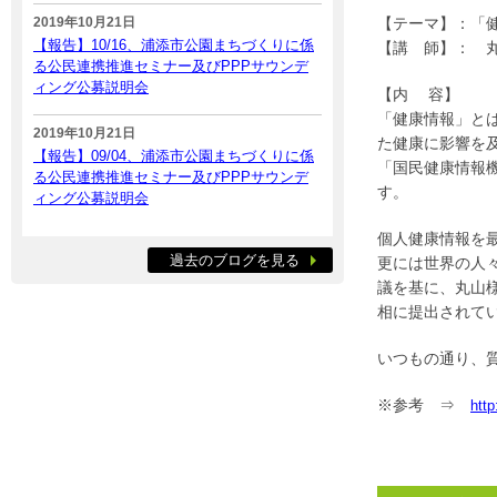
2019年10月21日
【テーマ】：「
【報告】10/16、浦添市公園まちづくりに係
【講 師】： 丸
る公民連携推進セミナー及びPPPサウンデ
ィング公募説明会
【内 容】
「健康情報」と
2019年10月21日
た健康に影響を
【報告】09/04、浦添市公園まちづくりに係
「国民健康情報
る公民連携推進セミナー及びPPPサウンデ
す。
ィング公募説明会
個人健康情報を
過去のブログを見る
更には世界の人
議を基に、丸山
相に提出されて
いつもの通り、質
※参考 ⇒
http