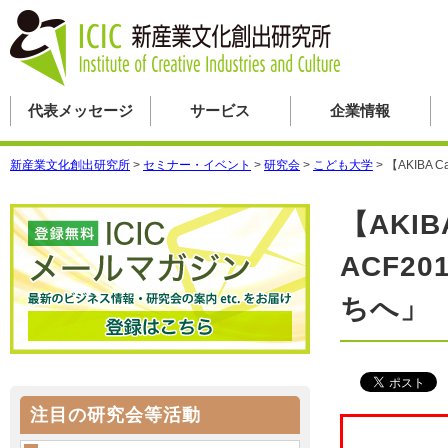
代表メッセージ
サービス
企業情報
新産業文化創出研究所
>
セミナー・イベント
>
研究会
>
こども大学
>
【AKIBA 
【AKIB
ACF2
ちへ」
注目の研究会等活動