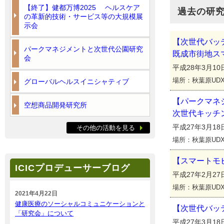
【終了】健都万博2025 ヘルスケア
過去の研
の革新的技術・サービス等の大規模展
示会
【次世代バッ
パークマネジメントと次世代公園研究
既成市街地ス
会
平成28年3月10日
場所：秋葉原UD
グローバルヘルスイニシャティブ
【パークマネ
空想商品開発研究所
次世代キッチ
平成27年3月18日(
その他の活動を見る
場所：秋葉原UD
【スマートモ
ICICプロデューサーブログ
平成27年2月27日(
場所：秋葉原UD
2021年4月22日
健康医療のソーシャルコミュニケーションと
【次世代バッ
「研究会」について
平成27年3月18日