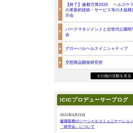
【終了】健都万博2025 ヘルスケ
の革新的技術・サービス等の大規模
示会
パークマネジメントと次世代公園研
会
グローバルヘルスイニシャティブ
空想商品開発研究所
その他の活動を見る
ICICプロデューサーブログ
2021年4月22日
健康医療のソーシャルコミュニケーショ
「研究会」について