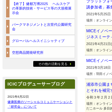
プラットフォ
【終了】健都万博2025 ヘルスケア
講参加者」募
の革新的技術・サービス等の大規模展
示会
2021年5月25
場所：オンライン
パークマネジメントと次世代公園研究
会
MICEイノ
ジネスミーテ
グローバルヘルスイニシャティブ
2021年4月21
場所：オンライ
空想商品開発研究所
MICEイノベ
その他の活動を見る
2021年3月18
場所：羽田イノ
ICICプロデューサーブログ
浦添市公園ま
とそれを補完
2021年4月22日
令和３年２月２日 1
健康医療のソーシャルコミュニケーションと
場所：オンライン
「研究会」について
だこホール 多目的