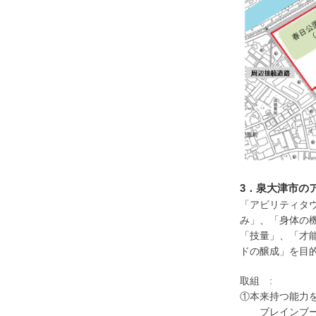
3．泉大津市の
「アビリティタ
み」、「身体の
「技量」、「才
ドの醸成」を目
取組 :
①本来持つ能力
ブレインブー