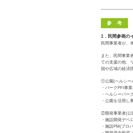
———————
参 考
1．民間参画の
民間事業者が、
また、民間事業
ての支援の他、
国や広域の経済
①公園(ヘルシー
・パークPFI事
・ヘルシーパー
・公園を活用し
②開発事業者(公
・施設開発デベロ
・施設PM(プロ
・開発資金投資