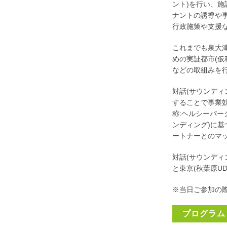
ント)を行い、
ナントの誘導や
行政施策や支援
これまでも泉大
めの実証都市(仮
などの取組みを
対話(サウンデ
することで事業
称:ヘルシーパー
ンディング)に
ートナーとのマ
対話(サウンディ
と東京(秋葉原U
※当日ご参加の
プログラム