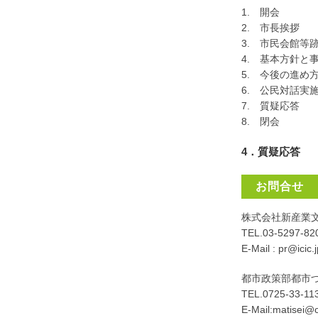
1. 開会
2. 市長挨拶
3. 市民会館等
4. 基本方針
5. 今後の進め
6. 公民対話
7. 質疑応答
8. 閉会
4．質疑応答
お問合せ
株式会社新産業文
TEL.03-5297-8
E-Mail : pr@icic.j
都市政策部都市づ
TEL.0725-33-
E-Mail:matisei@c