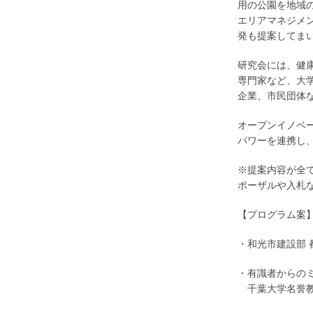
用の公園を地域
エリアマネジメ
発も提案してま
研究会には、健
専門家など、大
企業、市民団体
オープンイノベ
パワーを連携し
※提案内容が全
ポーザルや入札
【プログラム案
・和光市建設部 
・有識者からの
あ
千葉大学名誉