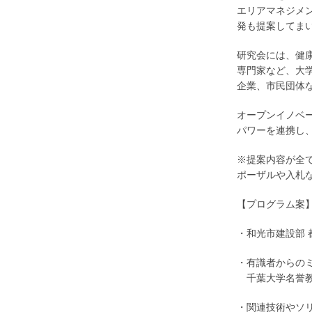
エリアマネジメ
発も提案してま
研究会には、健
専門家など、大
企業、市民団体
オープンイノベ
パワーを連携し
※提案内容が全
ポーザルや入札
【プログラム案
・和光市建設部 
・有識者からの
あ
千葉大学名誉
・関連技術やソ