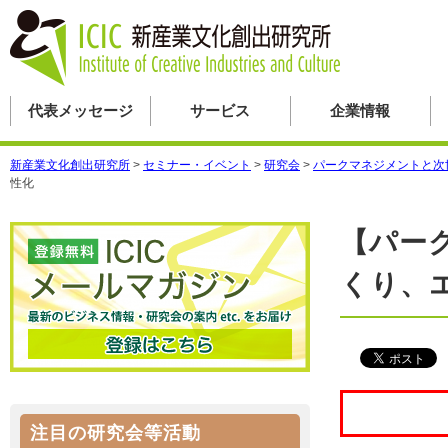
代表メッセージ
サービス
企業情報
新産業文化創出研究所
>
セミナー・イベント
>
研究会
>
パークマネジメントと次
性化
【パー
くり、
注目の研究会等活動