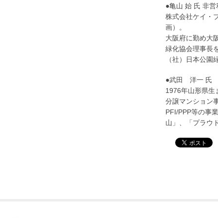
●亀山 始 氏 
株式会社ケイ・
画）。
大阪府に勤め大
緑化協会理事長
（社）日本公園
●武田 洋一 氏
1976年山形県
分譲マンション
PFI/PPP等
山」、「プラウ