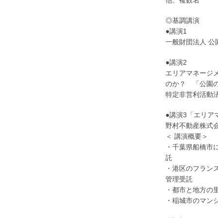
他、複数名
◎基調講演
●講演1
一般財団法人 公
●講演2
エリアマネージ
のか？ 「公園
特定非営利活動法
●講演3「エリア
野村不動産株式会
＜ 講演概要＞
・千葉県船橋市に
託
・港区のフラン
管理受託
・都市と地方の
・稲城市のマン