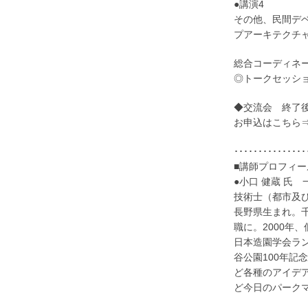
●講演4
その他、民間デ
プアーキテクチ
総合コーディネー
◎トークセッシ
◆交流会 終了
お申込はこちら
･･･････････････
■講師プロフィー
●小口 健蔵 氏
技術士（都市及
長野県生まれ。
職に。2000年
日本造園学会ラ
谷公園100年
ど各種のアイデ
ど今日のパーク