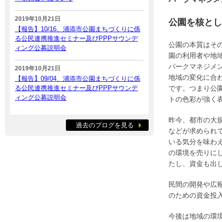
2019年10月21日
公園を核とし
【報告】10/16、浦添市公園まちづくりに係
る公民連携推進セミナー及びPPPサウンデ
公園の本質はそ
ィング公募説明会
園の利用者や地
パークマネジメ
2019年10月21日
地域の変化に合
【報告】09/04、浦添市公園まちづくりに係
る公民連携推進セミナー及びPPPサウンデ
です。つまり公
ィング公募説明会
トの色彩が強く
昨今、都市の大
過去のブログを見る
などが求められ
いる気分を味わ
の環境を売りに
たし、資金も出
民間の開発や広
のための資金投
今後は地域の環