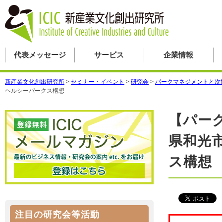
代表メッセージ
サービス
企業情報
新産業文化創出研究所
>
セミナー・イベント
>
研究会
>
パークマネジメントと次
ヘルシーパークス構想
【パーク
県和光
ス構想
注目の研究会等活動