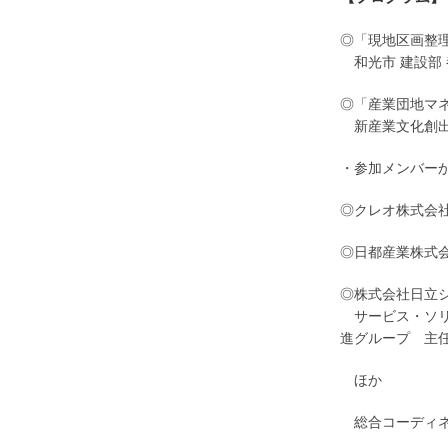
◎「現地区画整
あ
和光市 建設部
◎「産業団地マ
あ
新産業文化創
・参加メンバー
◎クレオ株式会
◎日都産業株式会
◎株式会社日立
あ
サービス・ソリ
進グループ 主任
あ
ほか
あ
総合コーディ