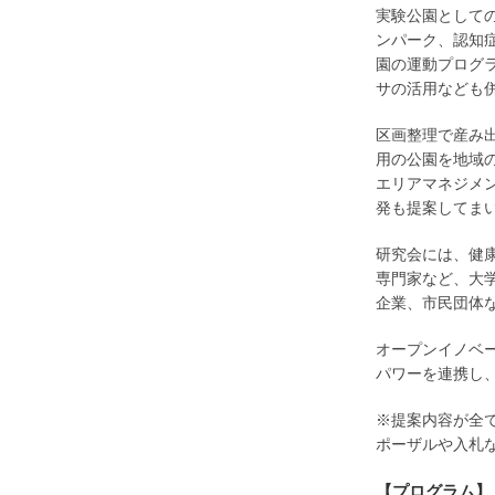
実験公園として
ンパーク、認知
園の運動プログ
サの活用なども
区画整理で産み
用の公園を地域
エリアマネジメ
発も提案してま
研究会には、健
専門家など、大
企業、市民団体
オープンイノベ
パワーを連携し
※提案内容が全
ポーザルや入札
【プログラム】