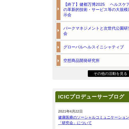
【終了】健都万博2025 ヘルスケ
の革新的技術・サービス等の大規模
示会
パークマネジメントと次世代公園研
会
グローバルヘルスイニシャティブ
空想商品開発研究所
その他の活動を見る
ICICプロデューサーブログ
2021年4月22日
健康医療のソーシャルコミュニケーショ
「研究会」について