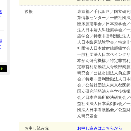
後援
東京都／千代田区／国立研究
係
デ
策情報センター／一般社団法
臨床腫瘍学会／日本癌学会／
法人日本婦人科腫瘍学会／一
癌学会／特定非営利活動法人
係
人日本臨床試験学会／特定非
デ
社団法人日本放射線腫瘍学会
一般社団法人日本ペインクリ
本がん研究機構／特定非営利
定非営利活動法人骨軟部肉腫
研究会／公益財団法人前立腺
会／特定非営利活動法人日本
会／公益社団法人東京都医師
国立研究開発法人科学技術振
会／日本癌局所療法研究会／
益社団法人日本薬剤師会／一
団法人日本看護協会／公益財
ん研究基金
お申し込み先
お申し込みはこちらから