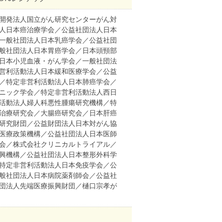
開発法人国立がん研究センターがん対
人日本癌治療学会／公益社団法人日本
一般社団法人日本乳癌学会／公益社団
般社団法人日本胃癌学会／日本頭頸部
日本小児血液・がん学会／一般社団法
営利活動法人日本緩和医療学会／公益
／特定非営利活動法人日本肺癌学会／
ニック学会／特定非営利活動法人西日
活動法人婦人科悪性腫瘍研究機構／特
治療研究会／大腸癌研究会／日本肝癌
研究財団／公益財団法人日本対がん協
医療政策機構／公益社団法人日本医師
会／株式会社クリニカルトライアル／
興機構／公益社団法人日本整形外科学
特定非営利活動法人日本免疫学会／公
般社団法人日本病院薬剤師会／公益社
団法人先端医療振興財団／樋口宗孝が