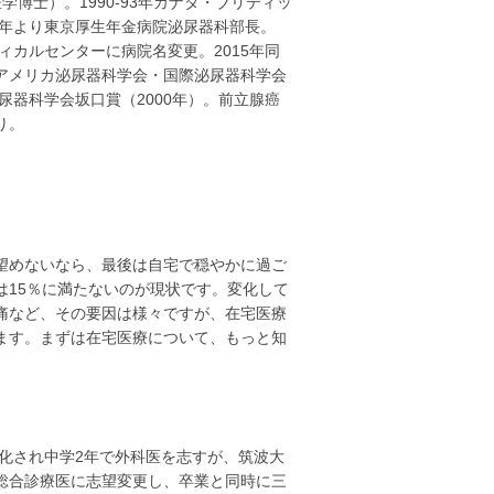
学博士）。1990-93年カナダ・ブリティッ
2年より東京厚生年金病院泌尿器科部長。
ディカルセンターに病院名変更。2015年同
アメリカ泌尿器科学会・国際泌尿器科学会
尿器科学会坂口賞（2000年）。前立腺癌
り。
望めないなら、最後は自宅で穏やかに過ご
は15％に満たないのが現状です。変化して
痛など、その要因は様々ですが、在宅医療
ます。まずは在宅医療について、もっと知
感化され中学2年で外科医を志すが、筑波大
総合診療医に志望変更し、卒業と同時に三