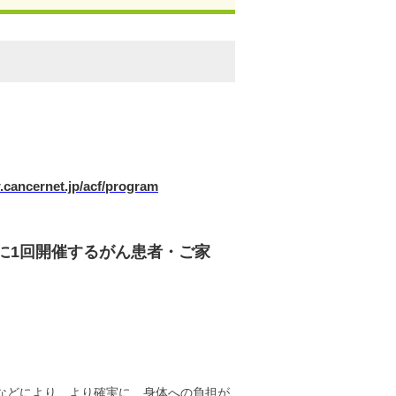
.cancernet.jp/acf/program
に1回開催するがん患者・ご家
などにより、より確実に、身体への負担が