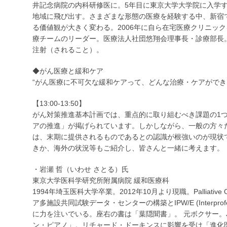
井記念病院の内科研修医に。5年目に東京大学大学院に入学
地域に飛び出す。さまざまな形態の医療を経験する中、新宿
る価値観が大きく変わる。2006年に自ら在宅医療クリニッ
療チームのリーダー。医療法人社団悠翔会理事長・診療部長
注射（されること）。
◆がん医療と緩和ケア
“がん医療に不可欠な緩和ケアって、どんな治療・ケアができ
【13:00-13:50】
がん対策推進基本計画では、重点的に取り組むべき課題の1
アの推進」が掲げられています。しかしながら、一般の方々
は、末期に提供されるものであるとの認識が根強いのが現状
きか、海外の状況等もご紹介し、皆さんと一緒に考えます。
・岩瀬 哲（いわせ さとる）氏
東京大学医科学研究所附属病院 緩和医療科
1994年埼玉医科大学卒業。2012年10月より現職。Palliativ
ア多施設共同試験データ・センターの構築とIPW/E (Interprofessi
に力を注いでいる。座右の書は「葉隠聞書」。 元ボクサー。
ン・ピアノ」。リチャード・ドーキンスに影響を受け「進化