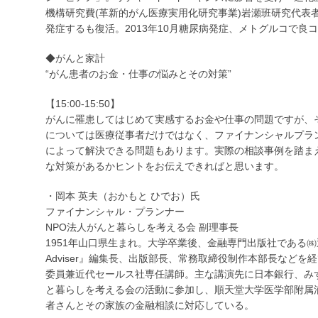
機構研究費(革新的がん医療実用化研究事業)岩瀬班研究代表者。
発症するも復活。2013年10月糖尿病発症、メトグルコで良
◆がんと家計
“がん患者のお金・仕事の悩みとその対策”
【15:00-15:50】
がんに罹患してはじめて実感するお金や仕事の問題ですが、
については医療従事者だけではなく、ファイナンシャルプラ
によって解決できる問題もあります。実際の相談事例を踏ま
な対策があるかヒントをお伝えできればと思います。
・岡本 英夫（おかもと ひでお）氏
ファイナンシャル・プランナー
NPO法人がんと暮らしを考える会 副理事長
1951年山口県生まれ。大学卒業後、金融専門出版社である㈱近代
Adviser』編集長、出版部長、常務取締役制作本部長などを経て、現在
委員兼近代セールス社専任講師。主な講演先に日本銀行、みず
と暮らしを考える会の活動に参加し、順天堂大学医学部附属
者さんとその家族の金融相談に対応している。