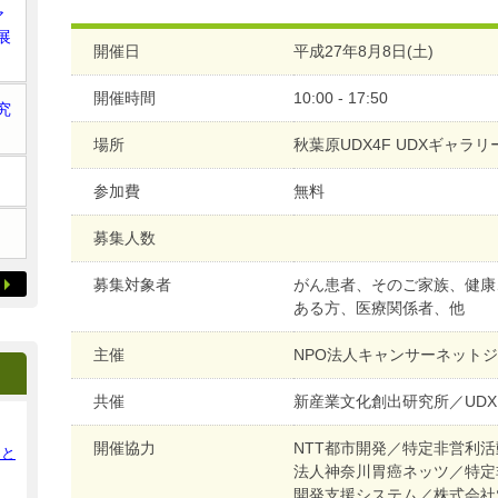
ア
展
開催日
平成27年8月8日(土)
開催時間
10:00 - 17:50
究
場所
秋葉原UDX4F UDXギャラリー
参加費
無料
募集人数
募集対象者
がん患者、そのご家族、健康
ある方、医療関係者、他
主催
NPO法人キャンサーネット
共催
新産業文化創出研究所／UD
開催協力
NTT都市開発／特定非営利
ンと
法人神奈川胃癌ネッツ／特定
開発支援システム／株式会社