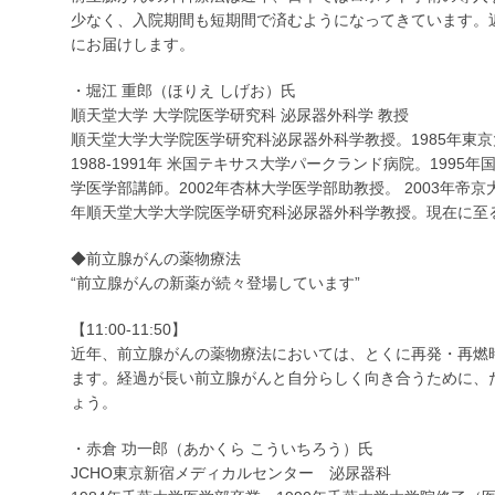
少なく、入院期間も短期間で済むようになってきています。
にお届けします。
・堀江 重郎（ほりえ しげお）氏
順天堂大学 大学院医学研究科 泌尿器外科学 教授
順天堂大学大学院医学研究科泌尿器外科学教授。1985年東
1988-1991年 米国テキサス大学パークランド病院。1995
学医学部講師。2002年杏林大学医学部助教授。 2003年帝京
年順天堂大学大学院医学研究科泌尿器外科学教授。現在に至
◆前立腺がんの薬物療法
“前立腺がんの新薬が続々登場しています”
【11:00-11:50】
近年、前立腺がんの薬物療法においては、とくに再発・再燃
ます。経過が長い前立腺がんと自分らしく向き合うために、
ょう。
・赤倉 功一郎（あかくら こういちろう）氏
JCHO東京新宿メディカルセンター 泌尿器科