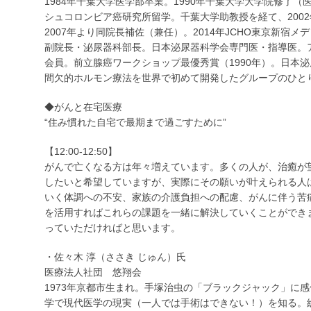
1984年千葉大学医学部卒業。1990年千葉大学大学院修了（医
シュコロンビア癌研究所留学。千葉大学助教授を経て、200
2007年より同院長補佐（兼任）。2014年JCHO東京新宿メ
副院長・泌尿器科部長。日本泌尿器科学会専門医・指導医。
会員。前立腺癌ワークショップ最優秀賞（1990年）。日本泌
間欠的ホルモン療法を世界で初めて開発したグループのひと
◆がんと在宅医療
“住み慣れた自宅で最期まで過ごすために”
【12:00-12:50】
がんで亡くなる方は年々増えています。多くの人が、治癒が
したいと希望していますが、実際にその願いが叶えられる人
いく体調への不安、家族の介護負担への配慮、がんに伴う苦
を活用すればこれらの課題を一緒に解決していくことができ
っていただければと思います。
・佐々木 淳（ささき じゅん）氏
医療法人社団 悠翔会
1973年京都市生まれ。手塚治虫の「ブラックジャック」に
学で現代医学の現実（一人では手術はできない！）を知る。