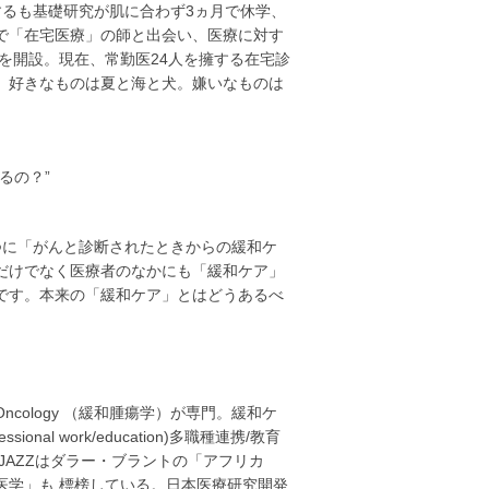
するも基礎研究が肌に合わず3ヵ月で休学、
で「在宅医療」の師と出会い、医療に対す
クを開設。現在、常勤医24人を擁する在宅診
。好きなものは夏と海と犬。嫌いなものは
るの？”
つに「がんと診断されたときからの緩和ケ
だけでなく医療者のなかにも「緩和ケア」
です。本来の「緩和ケア」とはどうあるべ
e Oncology （緩和腫瘍学）が専門。緩和ケ
onal work/education)多職種連携/教育
JAZZはダラー・ブラントの「アフリカ
医学」も 標榜している。日本医療研究開発