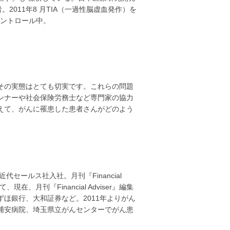
2011年8 月TIA（一過性脳虚血発作）を
コントロール中。
その実態はとても切実です。これらの問題
ンナーや社会保険労務士など専門家の協力
えて、がんに罹患した患者さんがどのよう
セールス社入社。月刊『Financial
、月刊『Financial Adviser』編集
ほ銀行、大和証券など。2011年よりがん
浦安病院、埼玉県立がんセンターでがん患