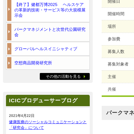
開催日
【終了】健都万博2025 ヘルスケア
の革新的技術・サービス等の大規模展
開催時間
示会
場所
パークマネジメントと次世代公園研究
会
参加費
グローバルヘルスイニシャティブ
募集人数
空想商品開発研究所
募集対象者
その他の活動を見る
主催
共催
ICICプロデューサーブログ
パークマ
2021年4月22日
健康医療のソーシャルコミュニケーションと
「研究会」について