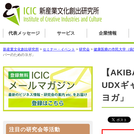
代表メッセージ
サービス
企業情報
新産業文化創出研究所
>
セミナー・イベント
>
研究会
>
健康医療の市民大学（病
バーのためのヨガ」
【AKIB
UDX
ヨガ
注目の研究会等活動