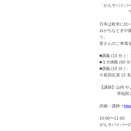
「がんサバイバ
”Sit Less and
日本は欧米に比
みがちなときや
う。
皆さんのご来場
■講義 (15 
■ヨガ体験 (60 分 
■講義 (15 
※各回定員 12
【講師】山内 や
早稲田大学大
詳細・講師⇒
htt
10:00〜11:50
がんサバイバー