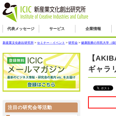
代表メッセージ
サービス
企業情報
新産業文化創出研究所
>
セミナー・イベント
>
研究会
>
健康医療の市民大学（病
【AKIBA
ギャラリ
注目の研究会等活動