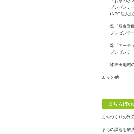
「お茶の水スキ
プレゼンテータ
(NPO法人お
②『昼食難民エ
プレゼンテータ
③『アーティス
プレゼンテータ
④神田地域の
3. その他
まちらぼca
まちづくりの異
まちの課題を解