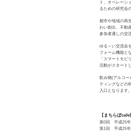
ト、オペレーシ
るための研究会の
都市や地域の再
わい創出、不動
参加者通しの交流
ゆる～い交流会
フォーム機能とな
「スマートモビ
活動がスタート
飲み物(アルコ
ティングなどの
入口となります。
【まちらぼcaf
第0回 平成25
第1回 平成25