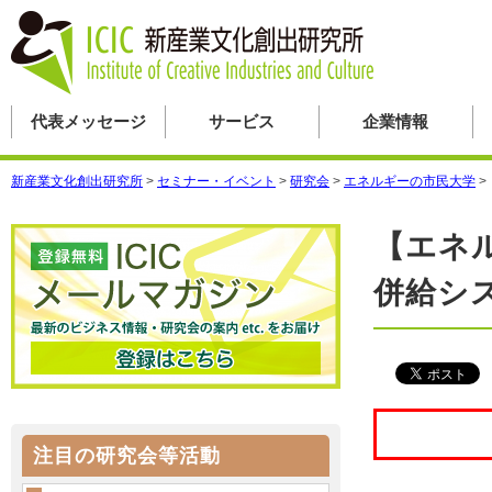
代表メッセージ
サービス
企業情報
新産業文化創出研究所
>
セミナー・イベント
>
研究会
>
エネルギーの市民大学
>
【エネ
併給シ
注目の研究会等活動