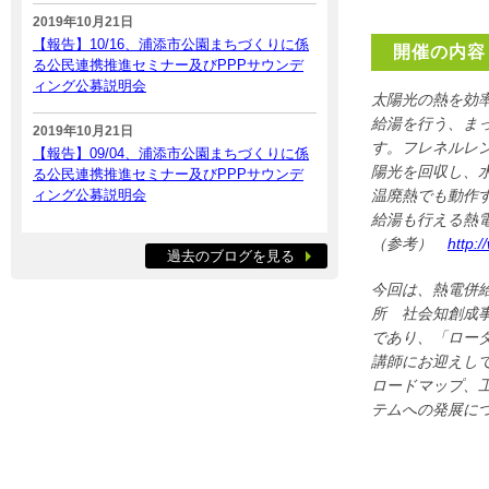
2019年10月21日
【報告】10/16、浦添市公園まちづくりに係
開催の内容
る公民連携推進セミナー及びPPPサウンデ
ィング公募説明会
太陽光の熱を効
給湯を行う、ま
2019年10月21日
す。フレネルレ
【報告】09/04、浦添市公園まちづくりに係
陽光を回収し、
る公民連携推進セミナー及びPPPサウンデ
ィング公募説明会
温廃熱でも動作
給湯も行える熱
（参考）
http:
過去のブログを見る
今回は、熱電併
所 社会知創成
であり、「ロー
講師にお迎えし
ロードマップ、
テムへの発展に