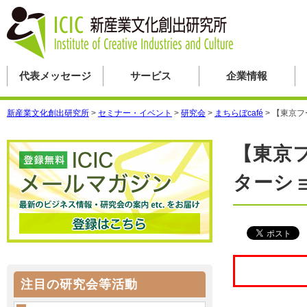
代表メッセージ
サービス
企業情報
新産業文化創出研究所
>
セミナー・イベント
>
研究会
>
まちらぼcafé
>
【東京フ
【東京
ターシ
注目の研究会等活動