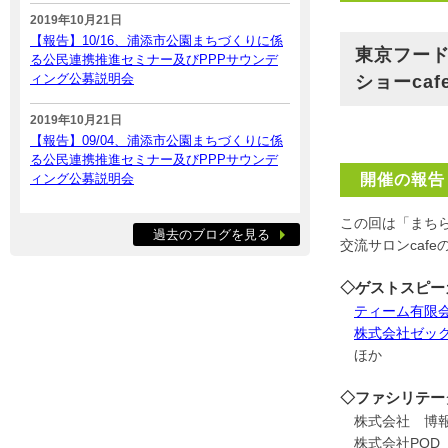
2019年10月21日
【報告】10/16、浦添市公園まちづくりに係
東京フード
る公民連携推進セミナー及びPPPサウンデ
ィング公募説明会
ショーcaf
2019年10月21日
【報告】09/04、浦添市公園まちづくりに係
る公民連携推進セミナー及びPPPサウンデ
ィング公募説明会
開催の報告
この回は「まちら
過去のブログを見る
交流サロンcaf
◇ゲストスピー
ティーム有限
株式会社ゼッ
ほか
◇ファシリテー
株式会社 博報
株式会社POD 