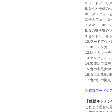
5.フードツーリ
6.女性と子供
キッズメニュー
親子カフェ、 女
7.スマートキッ
8.食の安全安心
9.セントラルキ
10.フードアウ
11.キッチンカ
12.駅ナカキッ
13.エンタテイ
14.繁盛店プロ
15.食の市民大学
16.食による地
17.食の知の拠
◎
東京フードシアタ
【移動キッチン
これまで屋台の