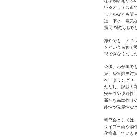
な移動店舗なみ
いるオフィス街
モデルなども誕
道、下水、電気
震災の被災地で
海外でも、アメ
クという名称で数
視できなくなっ
今後、わが国で
策、昼食難民対
ケータリングサ
ただし、課題も
安全性や快適性
新たな基準作り
能性や発展性な
研究会としては
タイプ車両や物
化推進していき