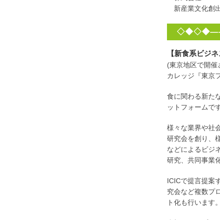
新産業文化創出
◇◆◇◆—
【新食系ビジネ
(東京地区で開
カレッジ『東京
食に関わる新た
ットフォームで
様々な業界や社
研究会を創り、
などによるビジ
研究、共同事業
ICICで提言提
究会など複数プ
ト化も行います