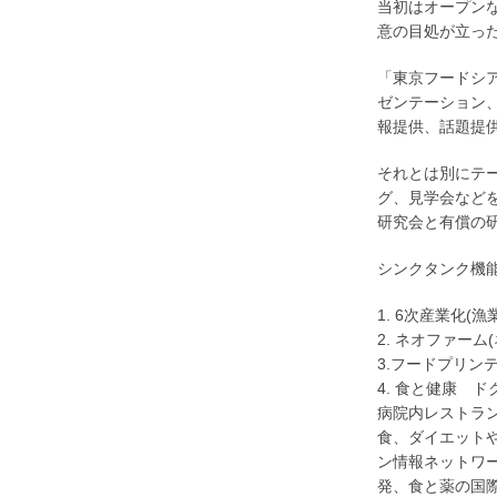
当初はオープン
意の目処が立っ
「東京フードシ
ゼンテーション
報提供、話題提
それとは別にテ
グ、見学会など
研究会と有償の研
シンクタンク機能
1. 6次産業化
2. ネオファー
3.フードプリン
4. 食と健康
病院内レストラ
食、ダイエット
ン情報ネットワ
発、食と薬の国