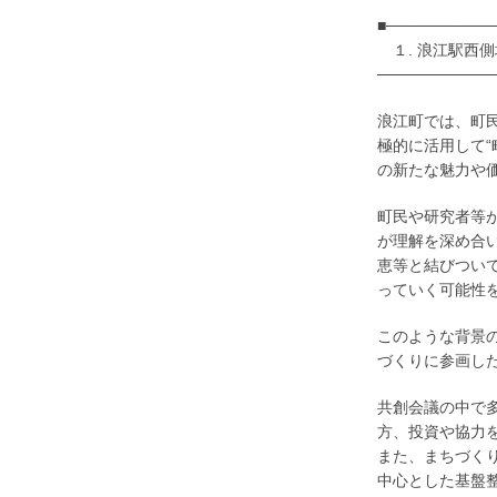
■─────────
１. 浪江駅西
──────────
浪江町では、町
極的に活用して
の新たな魅力や
町民や研究者等
が理解を深め合
恵等と結びつい
っていく可能性
このような背景
づくりに参画し
共創会議の中で
方、投資や協力
また、まちづく
中心とした基盤