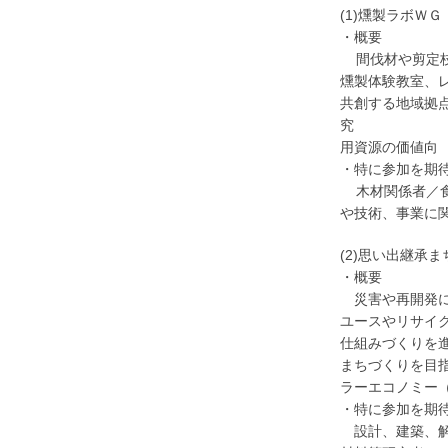
(1)燻製ラボＷＧ
・概要
間伐材や剪定枝
燻製体験教室、
共創する地域拠
究 地域産食
用資源の価値向
・特に参加を期
木材関係者／食
や技術、事業に
(2)思い出継承
・概要
災害や再開発に
ユースやリサイ
仕組みづくりを
まちづくりを目
ラーエコノミー
・特に参加を期
設計、建築、解