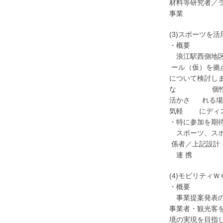
材料等研究者／
事業
(3)スポーツを
・概要
浪江駅西側地区に
ール（仮）を拠点
について検討しま
な 個性が集う
活かさ れる場
気軽 にディス
・特に参加を期
スポーツ、スポ
係者／上記設計・
連 携
(4)モビリティＷ
・概要
事業提案発表の
事業者・観光客
境の実現を目指