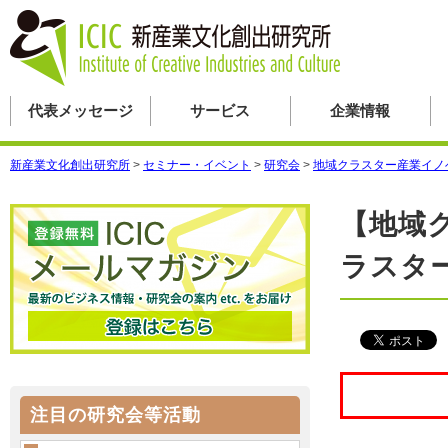
代表メッセージ
サービス
企業情報
新産業文化創出研究所
>
セミナー・イベント
>
研究会
>
地域クラスター産業イノ
【地域
ラスタ
注目の研究会等活動