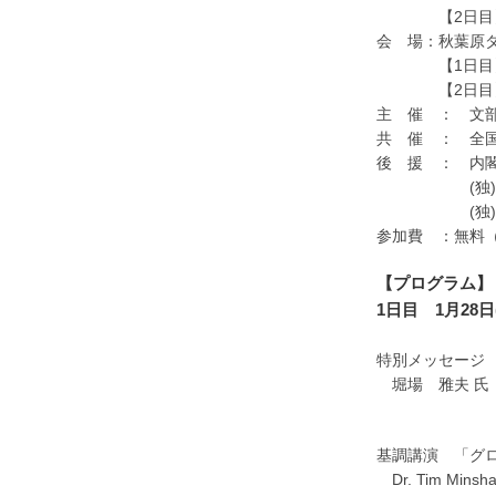
【2日目】29日
会 場：秋葉原ダ
【1日目】28
【2日目】29
主 催 ： 文部
共 催 ： 全
後 援 ： 内閣
(独)工業所有
(独)日本貿易
参加費 ：無料（
【プログラム】
1日目 1月28
特別メッセージ
堀場 雅夫 氏
(株)堀
基調講演 「グ
Dr. Tim M