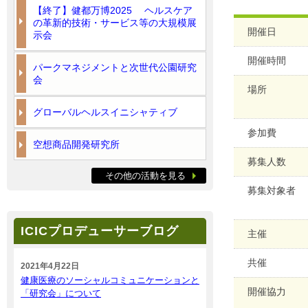
【終了】健都万博2025 ヘルスケア
の革新的技術・サービス等の大規模展
開催日
示会
開催時間
パークマネジメントと次世代公園研究
会
場所
グローバルヘルスイニシャティブ
参加費
空想商品開発研究所
募集人数
その他の活動を見る
募集対象者
ICICプロデューサーブログ
主催
共催
2021年4月22日
健康医療のソーシャルコミュニケーションと
開催協力
「研究会」について