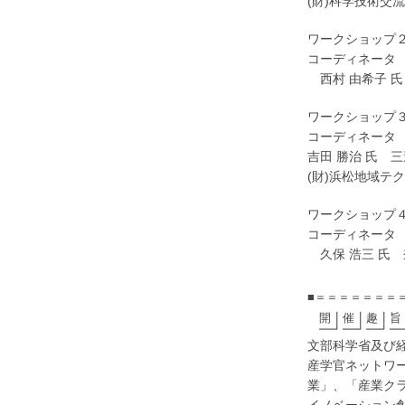
(財)科学技術交
ワークショップ
コーディネー
西村 由希子 
ワークショップ
コーディネー
吉田 勝治 氏 
(財)浜松地域テ
ワークショップ
コーディネー
久保 浩三 氏
■＝＝＝＝＝＝＝
開┃催┃趣┃旨
━┛━┛━┛━
文部科学省及び
産学官ネットワ
業」、「産業ク