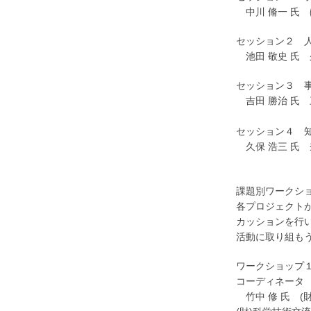
中川 脩一 氏
セッション２ 
池田 敬史 氏
セッション３ 
吉田 勝治 氏
(財)浜松地
セッション４ 
久保 浩三 氏
知的財産
課題別ワークシ
各プロジェクト
カッションを行
活動に取り組も
ワークショップ
コーディネー
竹中 修 氏 (