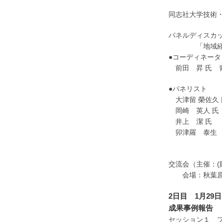
St. John
同志社大学技術・
パネルディスカ
「地域経済発展
●コーディネータ
前田 昇 氏 青
●パネリスト
大津留 榮佐久 
岡崎 英人 氏 
井上 潔 氏 
卯津羅 泰生 
大阪健康サ
交流会（主催：(
会場：秋葉原U
2日目 1月2
成果事例報告
セッション１ 