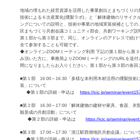
地域の埋もれた経営資源を活用した事業創出とまちづくりの
技術による６次産業化(燻製ラボ)」と「解体建物のリサイク
ングについての説明と、技術や事業の地域実装候補としての
区まちづくり共創会議コミュニティ部会、共創ワーキング説
第１部から第３部まで、同じ、オンラインのアドレスで続け
全て参加することも可能です。
◆オンラインZOOMミーティング利用 下記の第１部から第
み頂いた方に、事務局よりZOOMミーティングのURLを送
間になりましたらお入りください。第１部から第３部の各回
■第１部 16:00～16:30「多様な未利用木材活用の燻製技
装」について
◆第１部の詳細・申込は
https://icic.jp/seminar/event15
■第２部 16:30～17:00「解体建物の建材や家具、食器
観形成の共創活動」について
◆第２部の詳細・申込は
https://icic.jp/seminar/even
■第３部 17:00～17:30「浪江駅西側地区共創会議」につ
◆第３部の詳細・申込は
https://icic.jp/seminar/event15