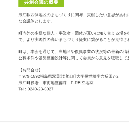
共創会議の概要
浪江駅西側地区のまちづくりに関与、貢献したい意思があれ
な会議体とします。
町内外の多様な個人・事業者・団体が互いに知り合える場を
で、より実現性の高いまちづくり提案に繋がることが期待さ
町は、本会を通じて、当地区や復興事業の状況等の最新の情
公募条件や基盤整備設計等に関して会員から意見を聴取して
【お問合せ】
〒979-1592
福島県双葉郡浪江町大字幾世橋字六反田7-2
浪江町役場 市街地整備課 F-REI立地室
Tel：0240-23-6927