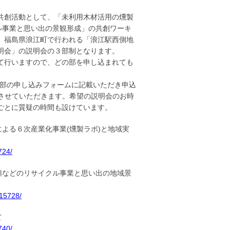
共創活動として、「未利用木材活用の燻製
ル事業と思い出の景観形成」の共創ワーキ
、福島県浪江町で行われる「浪江駅西側地
明会」の説明会の３部制となります。
て行いますので、どの部を申し込まれても
３部の申し込みフォームに記載いただき申込
付させていただきます。希望の説明会のお時
ごとに質疑の時間も設けています。
術による６次産業化事業(燻製ラボ)と地域実
724/
、衣類などのリサイクル事業と思い出の地域景
t15728/
いて
740/