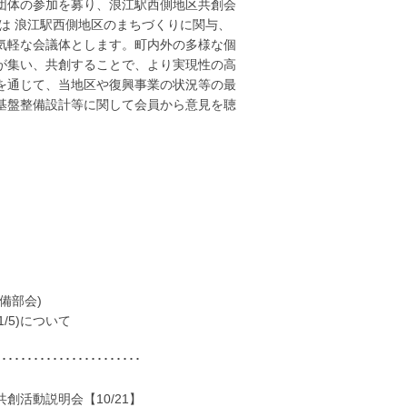
団体の参加を募り、浪江駅西側地区共創会
は 浪江駅西側地区のまちづくりに関与、
気軽な会議体とします。町内外の多様な個
が集い、共創することで、より実現性の高
を通じて、当地区や復興事業の状況等の最
基盤整備設計等に関して会員から意見を聴
備部会)
/5)について
･･･････････････････････
活動説明会【10/21】