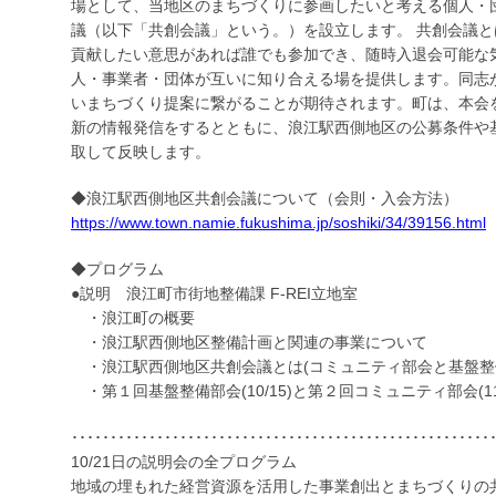
場として、当地区のまちづくりに参画したいと考える個人・
議（以下「共創会議」という。）を設立します。 共創会議と
貢献したい意思があれば誰でも参加でき、随時入退会可能な
人・事業者・団体が互いに知り合える場を提供します。同志
いまちづくり提案に繋がることが期待されます。町は、本会
新の情報発信をするとともに、浪江駅西側地区の公募条件や
取して反映します。
◆浪江駅西側地区共創会議について（会則・入会方法）
https://www.town.namie.fukushima.jp/soshiki/34/39156.html
◆プログラム
●説明 浪江町市街地整備課 F-REI立地室
・浪江町の概要
・浪江駅西側地区整備計画と関連の事業について
・浪江駅西側地区共創会議とは(コミュニティ部会と基盤整
・第１回基盤整備部会(10/15)と第２回コミュニティ部会(11
･･････････････････････････････････････････････････････
10/21日の説明会の全プログラム
地域の埋もれた経営資源を活用した事業創出とまちづくりの共創