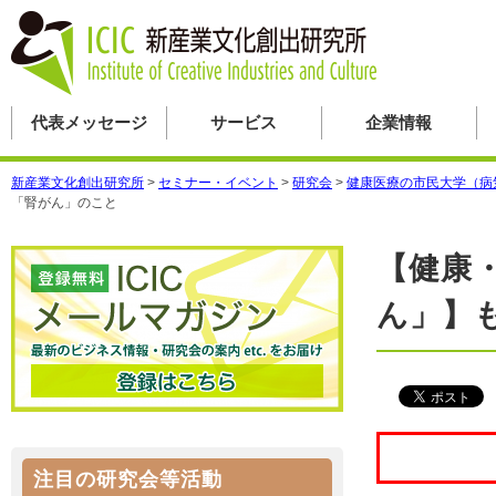
代表メッセージ
サービス
企業情報
新産業文化創出研究所
>
セミナー・イベント
>
研究会
>
健康医療の市民大学（病
「腎がん」のこと
【健康
ん」】
注目の研究会等活動