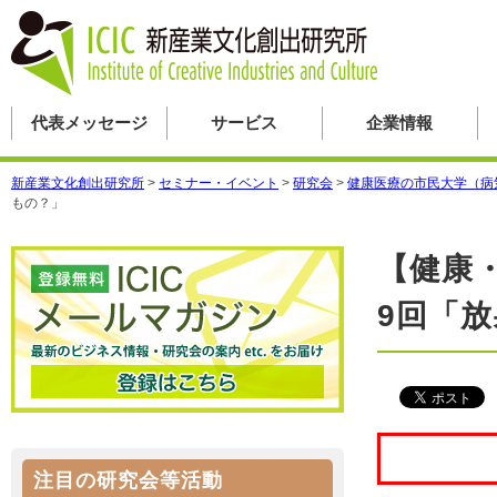
代表メッセージ
サービス
企業情報
新産業文化創出研究所
>
セミナー・イベント
>
研究会
>
健康医療の市民大学（病
もの？」
【健康
9回「
注目の研究会等活動