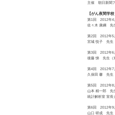
主催 朝日新聞ア
【がん夜間学校
第1回 2012
佐々木 康綱 先
第2回 2012
宮城 悦子 先生
第3回 2012
後藤 悌 先生（
第4回 2012
久保田 馨 先生
第5回 2012
山本 精一郎 先
統計解析室 室長
第6回 2012
山口 研成 先生