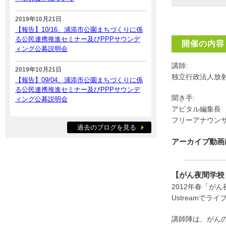
2019年10月21日
【報告】10/16、浦添市公園まちづくりに係
る公民連携推進セミナー及びPPPサウンデ
開催の内容
ィング公募説明会
講師:
2019年10月21日
独立行政法人放
【報告】09/04、浦添市公園まちづくりに係
る公民連携推進セミナー及びPPPサウンデ
聞き手:
ィング公募説明会
アピタル編集
フリーアナウ
過去のブログを見る
アーカイブ動画
【がん夜間学校
2012年春「が
Ustreamでラ
講師陣は、がん