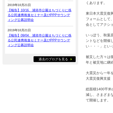
くあります。
2019年10月21日
【報告】10/16、浦添市公園まちづくりに係
東日本大震災復興
る公民連携推進セミナー及びPPPサウンデ
フォームとして
ィング公募説明会
会としてアクシ
2019年10月21日
いっぽう、秋葉原
【報告】09/04、浦添市公園まちづくりに係
る公民連携推進セミナー及びPPPサウンデ
ントなどを開催
ィング公募説明会
い・・・」とい
被災した方々は
過去のブログを見る
年と被災地に継
大震災から一年
大震災復興支援 
総面積1400平
減し、さまざま
て開催します。