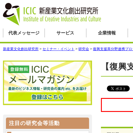
代表メッセージ
サービス
企業情報
新産業文化創出研究所
>
セミナー・イベント
>
研究会
>
復興支援異分野連携プロ
【復興
注目の研究会等活動