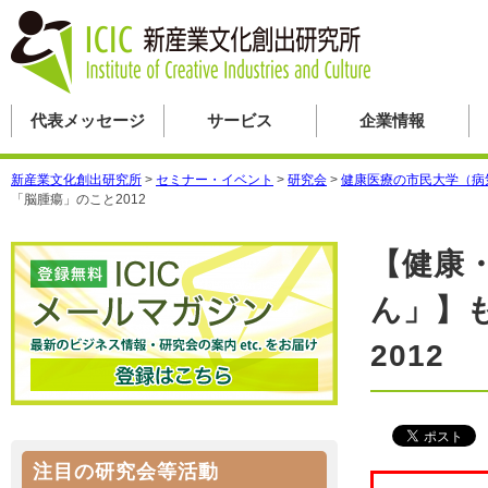
代表メッセージ
サービス
企業情報
新産業文化創出研究所
>
セミナー・イベント
>
研究会
>
健康医療の市民大学（病
「脳腫瘍」のこと2012
【健康
ん」】
2012
注目の研究会等活動