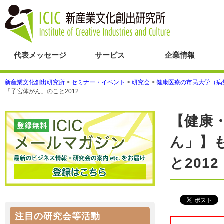
代表メッセージ
サービス
企業情報
新産業文化創出研究所
>
セミナー・イベント
>
研究会
>
健康医療の市民大学（病
「子宮体がん」のこと2012
【健康
ん」】
と2012
注目の研究会等活動