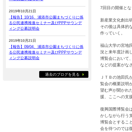
7回目の開催と
2019年10月21日
【報告】10/16、浦添市公園まちづくりに係
新産業文化創出
る公民連携推進セミナー及びPPPサウンデ
その後は具体的
ィング公募説明会
作っていく。
2019年10月21日
福山大学の宮地
【報告】09/04、浦添市公園まちづくりに係
況と来年度計画
る公民連携推進セミナー及びPPPサウンデ
ィング公募説明会
博覧会において
などの提案がな
過去のブログを見る
ＪＴＢの池田氏
覧会の概要説明
望む声が聞かれ
援、ここへの支
復興国際博覧会
かしながら行う
博覧会とするこ
会を待つのでは