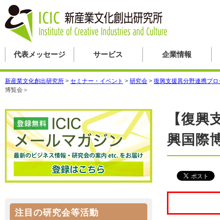
代表メッセージ
サービス
企業情報
新産業文化創出研究所
>
セミナー・イベント
>
研究会
>
復興支援異分野連携プロ
博覧会＞
【復興
興国際
注目の研究会等活動