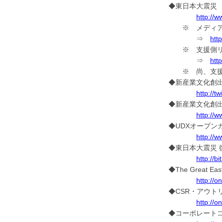
◆東日本大震災
http://w
※ メディア
⇒
http
※ 支援側リ
⇒
http
※ 尚、支援
◆新産業文化創出研究
http://t
◆新産業文化創出研
http://
◆UDXオープンカ
http://
◆東日本大震災 
http://bi
◆The Great Eas
http://
◆CSR・アウトリ
http://o
◆コーポレートコ