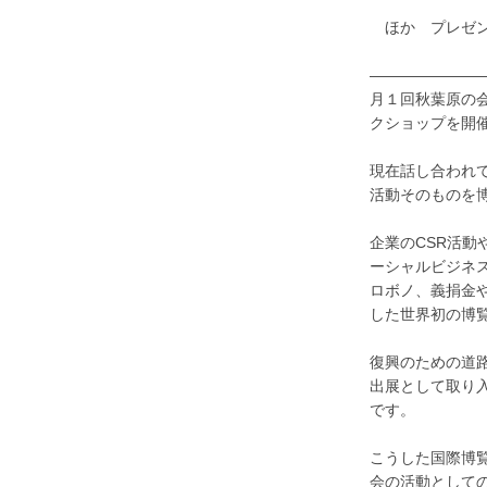
ほか プレゼン
———————
月１回秋葉原の
クショップを開
現在話し合われ
活動そのものを
企業のCSR活動
ーシャルビジネ
ロボノ、義捐金
した世界初の博
復興のための道
出展として取り
です。
こうした国際博
会の活動として