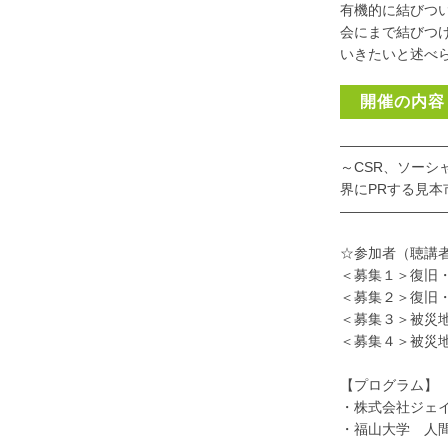
有機的に結びつ
会にまで結びつ
いきたいと述べ
開催の内容
———————
～CSR、ソーシ
界にPRする見
———————
☆参加者（聴講
＜募集１＞復旧
＜募集２＞復旧
＜募集３＞被災
＜募集４＞被災
【プログラム】
・株式会社ジェ
・福山大学 人