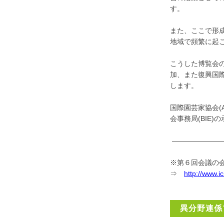
す。
また、ここで形
地域で頻繁に起
こうした博覧会
加、また復興国
します。
国際園芸家協会(
会事務局(BIE
———————
※第６回会議の
⇒
http://www.ic
異分野連係