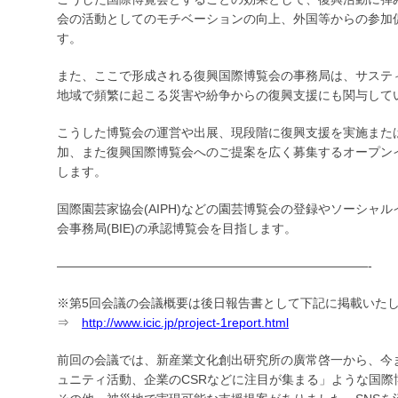
会の活動としてのモチベーションの向上、外国等からの参加
す。
また、ここで形成される復興国際博覧会の事務局は、サステ
地域で頻繁に起こる災害や紛争からの復興支援にも関与して
こうした博覧会の運営や出展、現段階に復興支援を実施また
加、また復興国際博覧会へのご提案を広く募集するオープン
します。
国際園芸家協会(AIPH)などの園芸博覧会の登録やソーシャ
会事務局(BIE)の承認博覧会を目指します。
—————————————————————————-
※第5回会議の会議概要は後日報告書として下記に掲載いた
⇒
http://www.icic.jp/project-1report.html
前回の会議では、新産業文化創出研究所の廣常啓一から、今
ュニティ活動、企業のCSRなどに注目が集まる」ような国