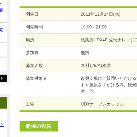
ア
展
開催日
2011年12月14日(水)
開催時間
19:00 - 21:00
究
場所
秋葉原UDX4F 先端ナレッ
参加費
無料
募集人数
20社(25名)程度
募集対象者
復興支援にご賛同いただける
トや施設を手がける方、観光
者、他
主催
UDXオープンカレッジ
ンと
開催の報告