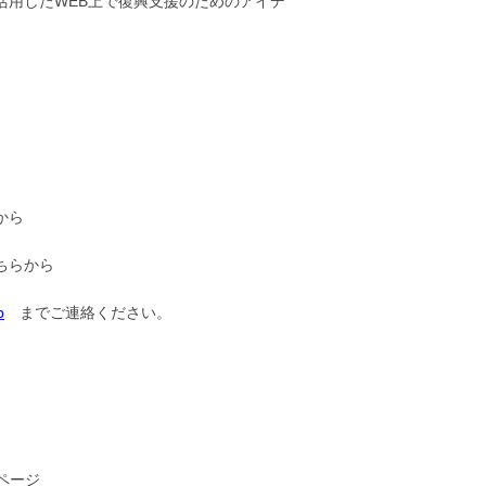
活用したWEB上で復興支援のためのアイデ
らから
こちらから
p
までご連絡ください。
kページ