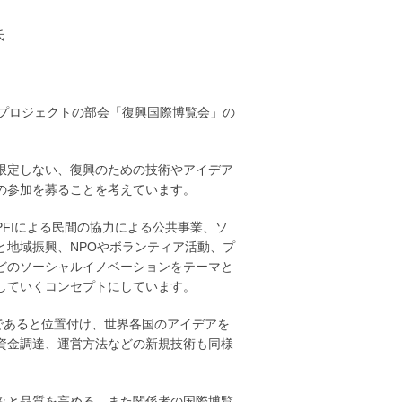
氏
携プロジェクトの部会「復興国際博覧会」の
限定しない、復興のための技術やアイデア
の参加を募ることを考えています。
PFIによる民間の協力による公共事業、ソ
と地域振興、NPOやボランティア活動、プ
どのソーシャルイノベーションをテーマと
していくコンセプトにしています。
であると位置付け、世界各国のアイデアを
資金調達、運営方法などの新規技術も同様
みと品質を高める、また関係者の国際博覧