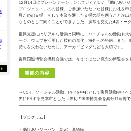
12月14日にプレゼンテーションしていただいた「助けあい
プロジェクト」のの皆様、ご参加いただいた皆様にお礼を申し
係
興ための支援、そして本業を通した支援の話を伺うことが出
デ
なものとして聞くことができました。廣常を交えた4者トー
復興支援にはリアルな活動と同時に、バーチャルの活動も大
ージ、ウェブを活用した技術の進化、海外への発信、また、
係
デ
持ちを失わないために、アーカイビングなども大切です。
復興国際博覧会構想会議では、今までにない概念の博覧会を
開催の内容
—————————————————————–
～CSR、ソーシャル活動、PPPを中心として復興活動やイ
界にPRする見本市とした世界初の国際博覧会を異分野連携で
—————————————————————–
【プログラム】
・助けあいジャパン 新沼 孝徳氏