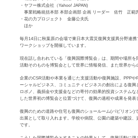
・ヤフー株式会社（Yahoo! JAPAN)
事業戦略統括本部 本部企画部 企画 リーダー 佐竹 正範
・花の力プロジェクト 金藤公夫氏
ほか
毎月14日に秋葉原の会場で東日本大震災復興支援異分野連
ワークショップを開催しています。
現在話し合われている「復興国際博覧会」は、期間や場所を
活動そのものを博覧会として世界に情報発信、また世界から
企業のCSR活動や本業を通じた支援活動や復興施設、PPPや
ーシャルビジネス、コミュニティビジネスの創出による復興
ロボノ、義捐金や支援金などの寄付の効果的投資システムな
した世界初の博覧会と位置づけて、復興の過程や成果を発表
復興のための道路や住宅も復興のショールーム(パビリオン)
出展として取り入れます。学校や病院、公園の建築や建設、
です。
こうした国際博覧会とすることの効果として、復興活動に弾