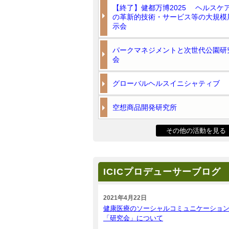
【終了】健都万博2025 ヘルスケ
の革新的技術・サービス等の大規模
示会
パークマネジメントと次世代公園研
会
グローバルヘルスイニシャティブ
空想商品開発研究所
その他の活動を見る
ICICプロデューサーブログ
2021年4月22日
健康医療のソーシャルコミュニケーショ
「研究会」について