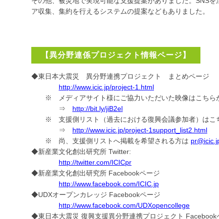
その他、被災地で実現可能な支援提案がありました。SNSを
ア収集、集約を行えるシステムの提案などもありました。
【異分野連係プロジェクト情報ページ】
◆東日本大震災 異分野連携プロジェクト まとめページ
http://www.icic.jp/project-1.html
※ メディアサイト様にご協力いただいた映像はこち
⇒
http://bit.ly/jiB2el
※ 支援側リスト（過去における復興会議参加者）は
⇒
http://www.icic.jp/project-1support_list2.html
※ 尚、支援側リストへ掲載を希望される方は
pr@icic.j
◆新産業文化創出研究所 Twitter:
http://twitter.com/ICICpr
◆新産業文化創出研究所 Facebookページ
http://www.facebook.com/ICIC.jp
◆UDXオープンカレッジ Facebookページ
http://www.facebook.com/UDXopencollege
◆東日本大震災 復興支援異分野連携プロジェクト Faceboo