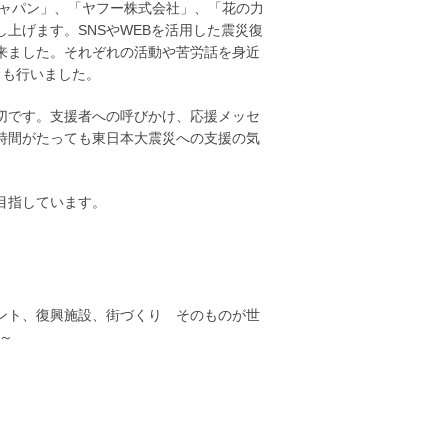
ジャパン」、「ヤフー株式会社」、「花の力
上げます。SNSやWEBを活用した震災復
来ました。それぞれの活動や苦労話を身近
クも行いました。
切です。支援者への呼びかけ、応援メッセ
時間がたっても東日本大震災への支援の気
目指しています。
ベント、復興施設、街づくり そのものが世
～