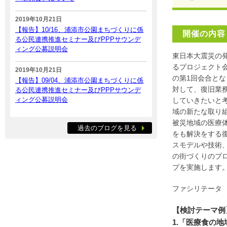
2019年10月21日
【報告】10/16、浦添市公園まちづくりに係
開催の内容
る公民連携推進セミナー及びPPPサウンデ
ィング公募説明会
東日本大震災の
るプロジェクト
2019年10月21日
の第1回会合と
【報告】09/04、浦添市公園まちづくりに係
対して、復旧業
る公民連携推進セミナー及びPPPサウンデ
ィング公募説明会
していきたいと
域の新たな取り
被災地域の医療
過去のブログを見る
をも解決をする
スモデルや技術
の街づくりのプ
プを実施します
ファシリテータ
【検討テーマ例
1.「医療食の