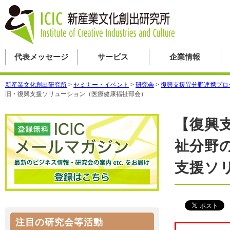
代表メッセージ
サービス
企業情報
新産業文化創出研究所
>
セミナー・イベント
>
研究会
>
復興支援異分野連携プロ
旧・復興支援ソリューション（医療健康福祉部会）
【復興
祉分野
支援ソ
注目の研究会等活動