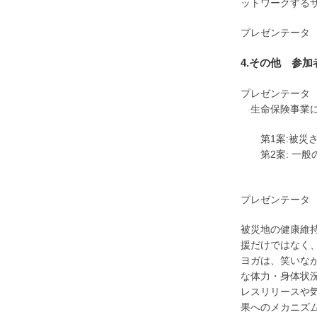
ットワークする
プレゼンテータ 
4.その他
参加
プレゼンテータ
生命保険事業に
第1案:被災さ
第2案: 一般
プレゼンテータ
被災地の健康維
援だけではなく
ヨガは、笑いな
な体力・身体状
レスリリースや
果へのメカニズ