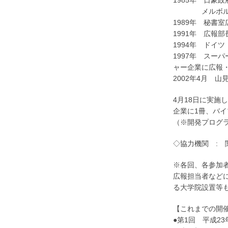
1985年 日豪
メルボルン事
1989年 秘書
1991年 広報
1994年 ドイ
1997年 スー
ャー企業に広報
2002年4月 
4月18日に実施
企業に1冊、バ
（※開発プログ
◇協力機関 :
※各回、各参加
広報担当者など
る大学院設置等
【これまでの開
●第1回 平成23