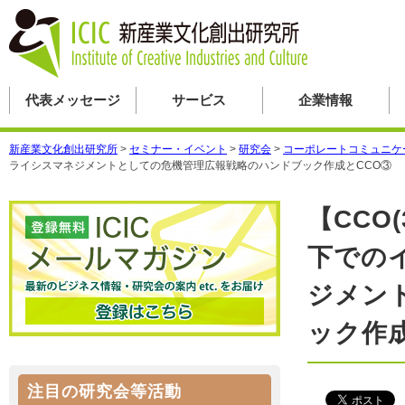
代表メッセージ
サービス
企業情報
新産業文化創出研究所
>
セミナー・イベント
>
研究会
>
コーポレートコミュニケ
ライシスマネジメントとしての危機管理広報戦略のハンドブック作成とCCO③
【CCO
下での
ジメン
ック作成
注目の研究会等活動