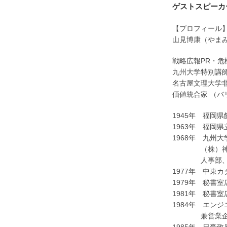
ゲストスピーカ
【プロフィール
山見博康（やま
戦略広報PR・危
九州大学特別講
名古屋文理大学
価値統合家 （バ
1945年 福岡
1963年 福岡
1968年 九州
（株）神戸
人事部、鉄鋼
1977年 中東
1979年 秘書
1981年 秘書
1984年 エン
兼営業企画