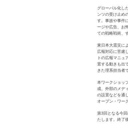
グローバル化し
ンツの受け止め
す。事故や事件
ージや広告、お
ての戦略戦術、
東日本大震災に
広報対応に苦慮
トの広報マニュ
置する動きも出
きた理系担当者
本ワークショッ
成、外部のメデ
の設置などを通
オープン・ワー
第3回となる今回
たします。終了