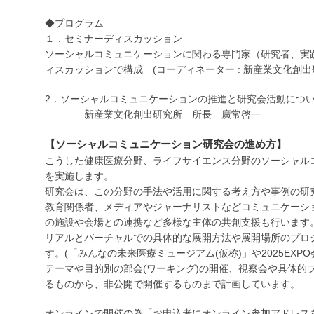
◆プログラム
１．セミナーディスカッション
ソーシャルコミュニケーションに関わる専門家（研究者、実
ィスカッションで構成 (コーディネーター : 新産業文化創
2．ソーシャルコミュニケーションの推進と研究会活動につ
新産業文化創出研究所 所長 廣常啓一
【ソーシャルコミュニケーション研究会の進め方】
こうした健康医療分野、ライフサイエンス分野のソーシャル
を実施します。
研究会は、この分野の手法や活用に関する考え方や事例の研
教育関係者、メディアやジャーナリストなどコミュニケーシ
の施設や会場との連携など多様な主体の共創支援も行います
リアルとバーチャルでの具体的な展開方法や展開場所のプロ
す。(「みんなの未来医療ミュージアム(仮称)」や2025EXP
テーマや目的別の部会(ワーキング)の開催、視察会や具体的
るものから、非公開で開催するものまで計画しています。
オンラインで開催の為「お申込者にオンライン参加アドレス