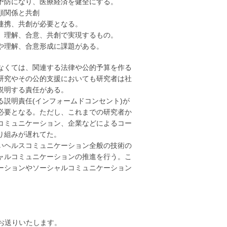
予防になり、医療経済を健全にする。
頼関係と共創
連携、共創が必要となる。
、理解、合意、共創で実現するもの。
話や理解、合意形成に課題がある。
なくては、関連する法律や公的予算を作る
研究やその公的支援においても研究者は社
説明する責任がある。
説明責任(インフォームドコンセント)が
必要となる。ただし、これまでの研究者か
コミュニケーション、企業などによるコー
り組みが遅れてた。
いヘルスコミュニケーション全般の技術の
ャルコミュニケーションの推進を行う。こ
ーションやソーシャルコミュニケーション
お送りいたします。