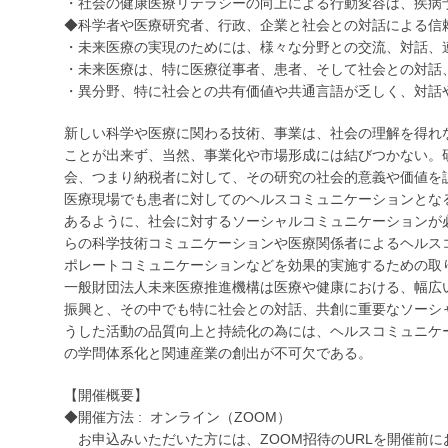
・社会の健康医療リテラシーの向上による行動変容は、疾病
◆科学者や医療研究者、行政、企業と社会との対話による信
・未来医療の実現のためには、様々な分野との交流、対話、
・未来医療は、特に医療従事者、患者、そして社会との対話
・異分野、特に社会との共有価値や共通言語が乏しく、対
新しい科学や医療に関わる技術、事業は、社会の理解を得れ
ことが出来ず、当然、事業化や市場形成には結びつかない。
会、つまり納税者に対して、その研究の社会的意義や価値を
医療現場でも患者に対してのヘルスコミュニケーションとなる
あるように、社会に対するソーシャルコミュニケーションが
らの科学技術コミュニケーションや医療関係者によるヘルス
ポレートコミュニケーションなどを効果的実施するための取
一般財団法人未来医療推進機構は医療や健康における、幅広
振興と、その中でも特に社会との対話、共創に重要なソーシ
うした活動の品質向上と持続化の為には、ヘルスコミュニケ
の学問体系化と関連産業の創出が不可欠である。
【開催概要】
◆開催方法 : オンライン（ZOOM）
お申込みいただいた方には、ZOOM招待のURLを開催前に