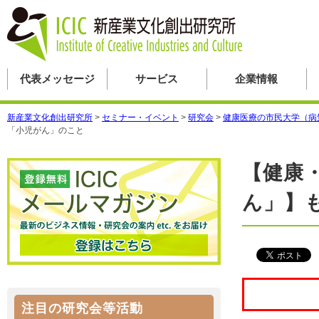
代表メッセージ
サービス
企業情報
新産業文化創出研究所
>
セミナー・イベント
>
研究会
>
健康医療の市民大学（病
「小児がん」のこと
【健康
ん」】
注目の研究会等活動