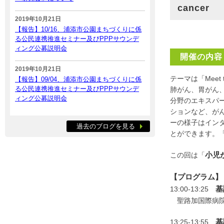
cancer
2019年10月21日
【報告】10/16、浦添市公園まちづくりに係
る公民連携推進セミナー及びPPPサウンデ
ィング公募説明会
開催の内容
2019年10月21日
テーマは「Meet
【報告】09/04、浦添市公園まちづくりに係
る公民連携推進セミナー及びPPPサウンデ
肺がん、胃がん
ィング公募説明会
分野のエキスパ
ションなど、が
ーの様子はイン
過去のブログを見る
とができます。
小児
この回は「
【プログラム】
基
13:00-13:25
聖路加国際病
基
13:25-13:55