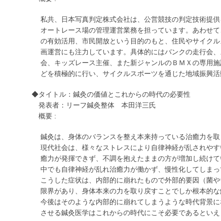
私共、日本写真判定株式会社は、公営競技の判定技術提供
オートレース場の管理運営業務を担っています。あわせて
の有効活用、市民開放という目的のもと、住民やサイクル
画運営にも注力しています。具体的にはバンクの走行会、
会、キッズレース主催、また新ジャンルのＢＭＸの専用施
どを積極的に行い、サイクルスポーツを通じた地域振興活
◆タイトル：鍼灸の価値とこれからの時代の必要性
発表者：リーフ鍼灸整体 本田洋三氏
概要 :
鍼灸は、身体のバランスを整え本来持っている治癒力を取
現代社会は、様々なストレスにより自律神経が乱されやす
癒力が発揮できず、不調を抱えたままの方が増加し続けて
中でも自律神経が乱れ治癒力が働かず、慢性化してしまっ
こうした症状は、内部的に崩れたもので外部的要因（菌や
限界があり、身体本来の力を取り戻すことでしか根本的な
今後はそのような内部的に崩れてしまうような時代背景に
させる鍼灸医学はこれからの時代にこそ必要であるといえ