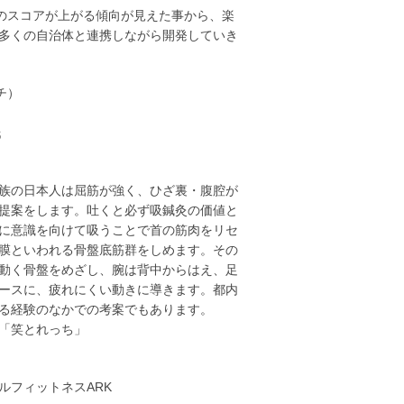
々のスコアが上がる傾向が見えた事から、楽
多くの自治体と連携しながら開発していき
チ）
氏
族の日本人は屈筋が強く、ひざ裏・腹腔が
提案をします。吐くと必ず吸鍼灸の価値と
に意識を向けて吸うことで首の筋肉をリセ
膜といわれる骨盤底筋群をしめます。その
動く骨盤をめざし、腕は背中からはえ、足
ースに、疲れにくい動きに導きます。都内
る経験のなかでの考案でもあります。
「笑とれっち」
ルフィットネスARK