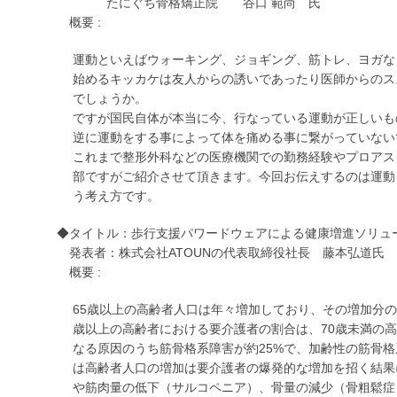
たにぐち骨格矯正院 谷口 範尚 氏
概要 :
運動といえばウォーキング、ジョギング、筋トレ、ヨガな
始めるキッカケは友人からの誘いであったり医師からのス
でしょうか。
ですが国民自体が本当に今、行なっている運動が正しいも
逆に運動をする事によって体を痛める事に繋がっていない
これまで整形外科などの医療機関での勤務経験やプロアス
部ですがご紹介させて頂きます。今回お伝えするのは運動
う考え方です。
◆タイトル：歩行支援パワードウェアによる健康増進ソリュ
発表者：株式会社ATOUNの代表取締役社長 藤本弘道氏
概要 :
65歳以上の高齢者人口は年々増加しており、その増加分の
歳以上の高齢者における要介護者の割合は、70歳未満の高
なる原因のうち筋骨格系障害が約25%で、加齢性の筋骨
は高齢者人口の増加は要介護者の爆発的な増加を招く結果
や筋肉量の低下（サルコペニア）、骨量の減少（骨粗鬆症