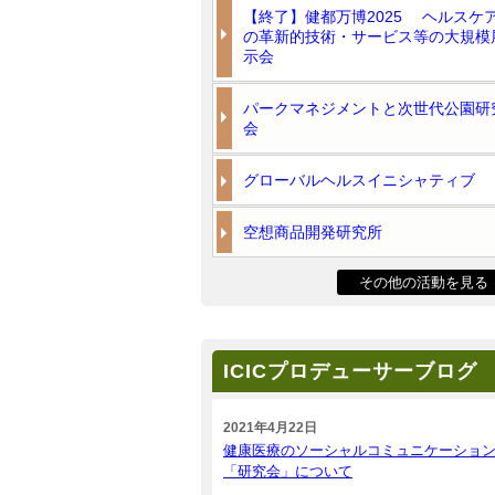
【終了】健都万博2025 ヘルスケ
の革新的技術・サービス等の大規模
示会
パークマネジメントと次世代公園研
会
グローバルヘルスイニシャティブ
空想商品開発研究所
その他の活動を見る
ICICプロデューサーブログ
2021年4月22日
健康医療のソーシャルコミュニケーショ
「研究会」について