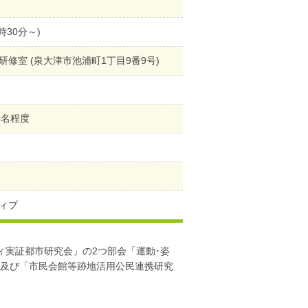
3時30分～)
修室 (泉大津市池浦町1丁目9番9号)
0名程度
ィブ
ィ実証都市研究会」の2つ部会「運動･姿
)」、及び「市民会館等跡地活用公民連携研究