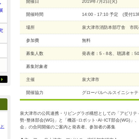
開催日
2019年7月2日(火)
ア
展
開催時間
14:00 - 17:10 予定 (受付1
場所
泉大津市消防本部庁舎 市民研
究
参加費
無料
募集人数
発表者：5 - 8名、聴講者：5
募集対象者
主催
泉大津市
開催協力
グローバルヘルスイニシャテ
泉大津市の公民連携・リビングラボ構想としての「アビリテ
勢･整体部会(WG)」と「機器･ロボット･AI･ICT部会(WG
ンと
会」の合同開催のご案内と発表者、参加者の募集