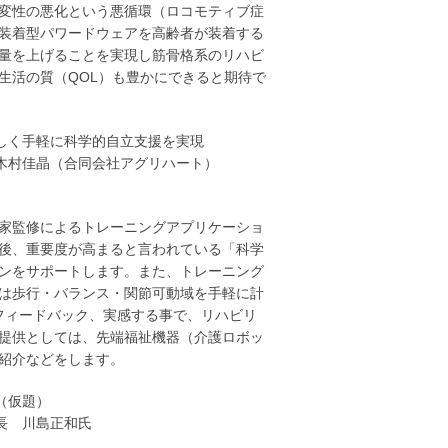
変性の悪化という悪循環（ロコモティブ症
量装着型パワードウェアを高齢者が装着する
量を上げることを実現し筋骨格系のリハビ
生活の質（QOL）も豊かにできると期待で
しく手軽に科学的自立支援を実現
木村佳晶（合同会社アグリハート）
家監修によるトレーニングアプリケーショ
後、重要度が高まると言われている「科学
ンをサポートします。また、トレーニング
は歩行・バランス・関節可動域を手軽に計
フィードバック、実感する事で、リハビリ
提供としては、先端福祉機器（介護ロボッ
紹介などをします。
（仮題）
長 川島正和氏