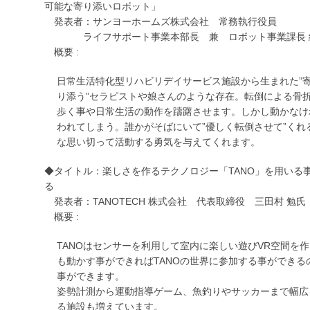
可能な寄り添いロボット」
発表者：サンヨーホームズ株式会社 常務執行役員
ライフサポート事業本部長 兼 ロボット事業課長 
概要 :
日常生活特化型リハビリデイサービス施設から生まれた”寄
り添う”セラピストや娘さんのような存在。転倒による骨
歩く事や日常生活の動作を躊躇させます。しかし動かなけ
われてしまう。誰かがそばにいて”優しく転倒させて”くれ
な思い切って活動する勇気を与えてくれます。
◆タイトル：楽しさを作るテクノロジー「TANO」を用いる
る
発表者：TANOTECH 株式会社 代表取締役 三田村 勉氏
概要 :
TANOはセンサーを利用して室内に楽しい遊びVR空間を
も動かす事ができればTANOの世界に参加する事ができ
事ができます。
姿勢計測から運動指導ゲーム、魚釣りやサッカーまで幅広
る施設も増えています。