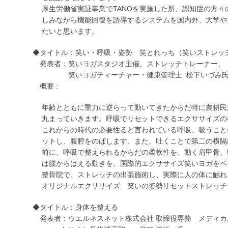
厚生労働省実証事業でTANOを実施した所、認知症の方
しみながら機能回復を誘導するシステムを国内外、大学や
たいと思います。
◆タイトル：笑い・呼吸・姿勢 笑とれっち（笑いストレッ
発表者：笑いヨガスタジオ主催、ストレッチトレーナー、
笑いヨガティーチャー・健康管理士 松下いづみ
概要 :
年齢とともに重力に逆らって動いてきたからだ特に農耕民
丸まっていきます。呼吸でリセットできるエクササイズの
これからの時代の必要性ると言われている呼吸、吸うこと
ットし、腹腔をのばします、また、吐くことで第二の横隔
前に、呼吸で整えられるからだの柔軟性を、動く肩甲骨、
は腰からはえる動きを、国際的エクササイズ笑いヨガをベ
整骨院で、ストレッチの出張施術し、実際に人の体に触れ
オリジナルエクササイズ 笑いの姿勢リセットストレッチ
◆タイトル：身体を整える
発表者：ウエルネスネット株式会社 取締役専務 メディカ