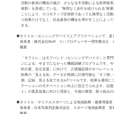
活動の参加の機会の減少、さらなる不活動による筋骨格系
候群）を形成している。 “無理なく歩行を続けられる”軽
ことにより、ロコモティブ症候群であっても無理なく活動
リ効果だけでなく、社会参加の機会を増やすことによって
きる。
◆タイトル：センシングデバイスとアプリケーションで、楽
発表者：株式会社Moff リハプロデューサー理学療法士 
概要 :
「モフトレ」はモフバンド（センシングデバイス）と専門
ンによる、今までになかった機能訓練プログラムです。今
的介護、自立支援」に向けて、介護施設様のオペレーショ
効果の「見える化」データが簡易に計測可能な「モフ測」
測、記録、見える化できるIoTツールです。効果を適切に
テーションのモチベーション向上に役立てられます。話題
ト）の普及促進に向けた現状と、今後の展望、取り組みの
◆タイトル：サイクルスポーツによる地域振興・健康増進策
発表者：日本写真判定株式会社 スポーツ地域振興室 室
概要 :