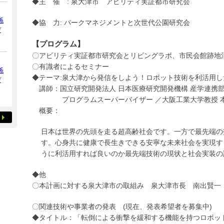
◆主 催 : 泉大津市 アビリティ実証都市研究会
係
◆協 力: パークマネジメントと次世代公園研究会
デ
【プログラム】
〇アビリティ実証都市研究会とリビングラボ、市民会館跡地
〇有識者によるセミナー
係
◆テーマ:泉大津から発信をしよう！ロボット技術を利活用
デ
講師：国立研究開発法人 日本医療研究開発機構 産学連携
プログラムスーパーバイザー ／大阪工業大学教授 
概要：
日本は世界の先頭を走る超高齢社会です。一方で最先端の
す。心身共に健康で長生きできる安寧な未来社会を実現す
うに利活用すれば良いのか最先端技術の現状と社会実装の
◆他
〇本計画に対する泉大津市の取組み 泉大津市長 南出賢一
〇関連技術や事業者の発表 (現在、発表希望者を募集中)
◆タイトル：「転倒による衝撃を緩和する機能を持つロボッ