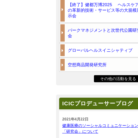
【終了】健都万博2025 ヘルスケ
の革新的技術・サービス等の大規模
示会
パークマネジメントと次世代公園研
会
グローバルヘルスイニシャティブ
空想商品開発研究所
その他の活動を見る
ICICプロデューサーブログ
2021年4月22日
健康医療のソーシャルコミュニケーショ
「研究会」について