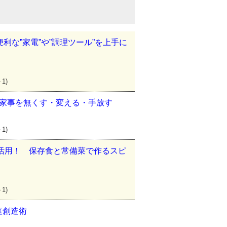
利な”家電”や”調理ツール”を上手に
」
1)
 家事を無くす・変える・手放す
1)
に活用！ 保存食と常備菜で作るスピ
1)
庭創造術