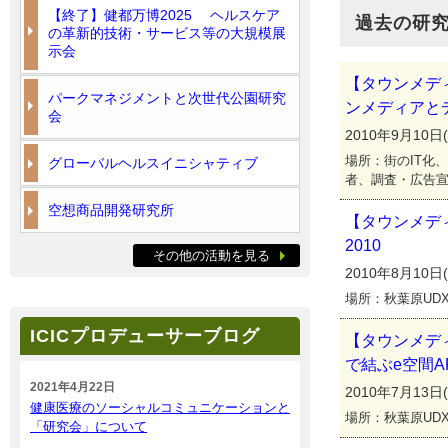
【終了】健都万博2025 ヘルスケア
過去の研
の革新的技術・サービス等の大規模展
示会
【タウンメデ
パークマネジメントと次世代公園研究
ンメディアと
会
2010年9月10日(金
場所：街のIT化
グローバルヘルスイニシャティブ
者、調査・広告
空想商品開発研究所
【タウンメディ
2010
その他の活動を見る
2010年8月10日(火
場所：秋葉原UD
ICICプロデューサーブログ
【タウンメデ
で結ぶe空間A
2021年4月22日
2010年7月13日(火
健康医療のソーシャルコミュニケーションと
場所：秋葉原UD
「研究会」について