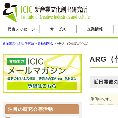
代表メッセージ
サービス
企業情報
新産業文化創出研究所
>
各種研究会
>
ARG（代替現実ゲ-ム）
ARG（
近日開催
準備中です。
注目の研究会等活動