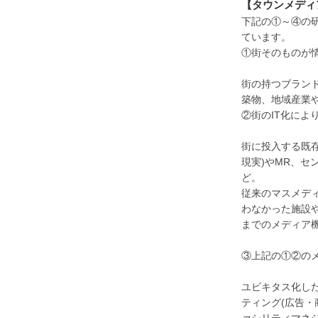
【タウンメデ
下記の①～④の
ています。
①街そのものが
街の持つブラン
築物、地域産業
②街のIT化に
街に投入する既存
現実)やMR、
ど。
従来のマスメデ
わなかった施設
までのメディア
③上記の①②の
ユビキタス化し
ティング(広告