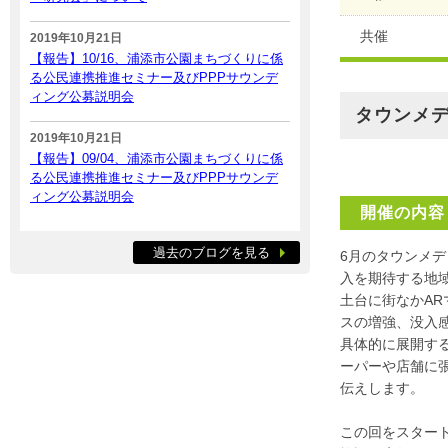
共催
2019年10月21日
【報告】10/16、浦添市公園まちづくりに係
る公民連携推進セミナー及びPPPサウンデ
ィング公募説明会
タウンメデ
2019年10月21日
【報告】09/04、浦添市公園まちづくりに係
る公民連携推進セミナー及びPPPサウンデ
ィング公募説明会
開催の内容
過去のブログを見る
6月のタウンメ
入を期待する地
土台に街なかARマ
スの増強、没入感を刺
具体的に展開す
ーパーや店舗に
伝えします。
この回をスター