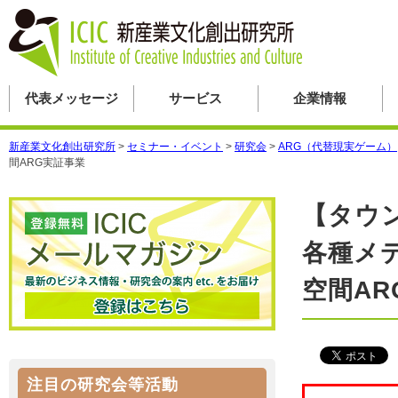
代表メッセージ
サービス
企業情報
新産業文化創出研究所
>
セミナー・イベント
>
研究会
>
ARG（代替現実ゲーム）
間ARG実証事業
【タウ
各種メ
空間AR
注目の研究会等活動