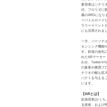
参加者はシナリ
日、フロリダに
義のARGになり
ーバトルロード
ラリーイベントも
にも活用されま
一方、パーソナル
センシング機能
す。鉄道の改札
れたARマーカー (
わせ、Twitt
の集客や購買プ
ナリオの幅も拡
パクトを与える
います。
【ARとは】
拡張現実(かく
る技術、および情報