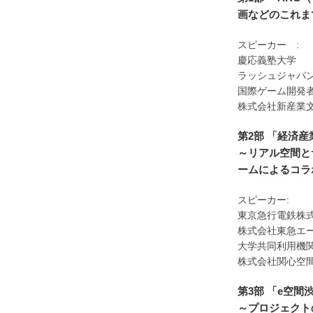
画などのこれま
スピーカー :
慶応義塾大
ラッシュジャパン
国際ゲーム開発
株式会社新
第2部 「経済
～リアル空間と
ームによるコラ
スピーカー:
東京急行電鉄株
株式会社東急エ
大学共同利用機
株式会社関心空
第3部 「e空間
～プロジェクト