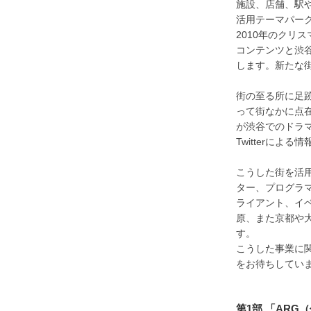
施設、店舗、駅
活用テーマパーク
2010年のクリ
コンテンツと渋谷
します。新たな
街の至る所に足跡
って街なかに点
が渋谷でのドラ
Twitterによる
こうした街を活
ター、プログラ
ライアント、イ
原、また京都や
す。
こうした事業に
をお待ちしてい
第1部 「AR