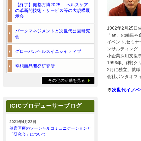
【終了】健都万博2025 ヘルスケア
の革新的技術・サービス等の大規模展
示会
1962年2月25
パークマネジメントと次世代公園研究
「an」の編集
会
イベント,セミ
ンサルティング
グローバルヘルスイニシャティブ
小企業採用支援事
1996年、(株
空想商品開発研究所
2月に独立。就職
会社ポンタオフ
その他の活動を見る
※
次世代イノベ
ICICプロデューサーブログ
2021年4月22日
健康医療のソーシャルコミュニケーションと
「研究会」について