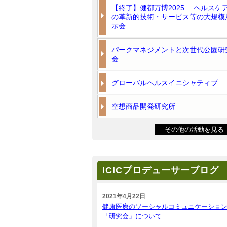
【終了】健都万博2025 ヘルスケ
の革新的技術・サービス等の大規模
示会
パークマネジメントと次世代公園研
会
グローバルヘルスイニシャティブ
空想商品開発研究所
その他の活動を見る
ICICプロデューサーブログ
2021年4月22日
健康医療のソーシャルコミュニケーショ
「研究会」について