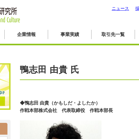
ニュース
企業情報
事業実績
取引先一覧
鴨志田 由貴 氏
◆鴨志田 由貴（かもしだ・よしたか）
作戦本部株式会社 代表取締役 作戦本部長