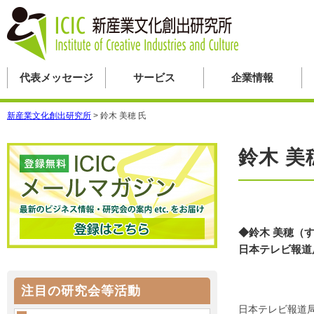
代表メッセージ
サービス
企業情報
新産業文化創出研究所
>
鈴木 美穂 氏
鈴木 美
◆鈴木 美穂（
日本テレビ報道
注目の研究会等活動
日本テレビ報道局