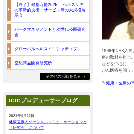
【終了】健都万博2025 ヘルスケア
の革新的技術・サービス等の大規模展
示会
パークマネジメントと次世代公園研究
会
グローバルヘルスイニシャティブ
1996年NHK
療の取材を担当
空想商品開発研究所
などを中心に、
がん医療を問う」
その他の活動を見る
※
健康・医療の
ICICプロデューサーブログ
2021年4月22日
健康医療のソーシャルコミュニケーションと
「研究会」について