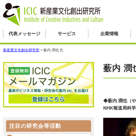
代表メッセージ
サービス
企業情報
新産業文化創出研究所
>
薮内 潤也 氏
薮内 潤
◆薮内 潤也（
NHK報道局科
注目の研究会等活動