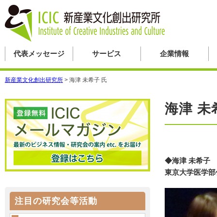
代表メッセージ
サービス
企業情報
新産業文化創出研究所
>
海津 未希子 氏
海津 未
◆海津 未希子
東京大学医学部
注目の研究会等活動