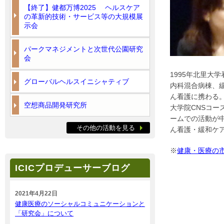
【終了】健都万博2025 ヘルスケア
の革新的技術・サービス等の大規模展
示会
パークマネジメントと次世代公園研究
会
1995年北里大
グローバルヘルスイニシャティブ
内科混合病棟、
ん看護に携わる。
空想商品開発研究所
大学院CNSコー
ームでの活動が
その他の活動を見る
ん看護・緩和ケ
※
健康・医療の
ICICプロデューサーブログ
2021年4月22日
健康医療のソーシャルコミュニケーションと
「研究会」について