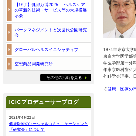
【終了】健都万博2025 ヘルスケア
の革新的技術・サービス等の大規模展
示会
パークマネジメントと次世代公園研究
会
グローバルヘルスイニシャティブ
1974年東京大
東京大学医学部第一外
学医学部第一外科
空想商品開発研究所
年東京医科歯科大
外科学会理事、
その他の活動を見る
※
健康・医療の
ICICプロデューサーブログ
2021年4月22日
健康医療のソーシャルコミュニケーションと
「研究会」について