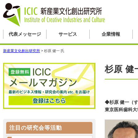
代表メッセージ
サービス
企業情報
新産業文化創出研究所
>
杉原 健一 氏
杉原 健
◆杉原 健一（
東京医科歯科大
注目の研究会等活動