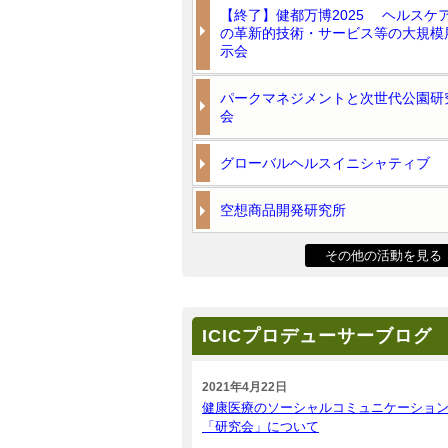
【終了】健都万博2025 ヘルスケ
の革新的技術・サービス等の大規模
示会
パークマネジメントと次世代公園研
会
グローバルヘルスイニシャティブ
空想商品開発研究所
その他の活動を見る
ICICプロデューサーブログ
2021年4月22日
健康医療のソーシャルコミュニケーショ
「研究会」について