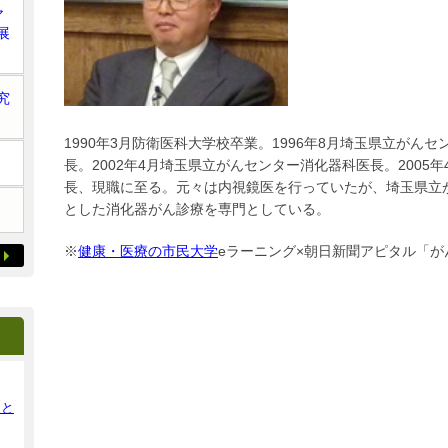
ア
展
究
1990年3月防衛医科大学校卒業。1996年8月埼玉県立がんセン
長。2002年4月埼玉県立がんセンター消化器科医長。2005
長、現職に至る。元々は内視鏡医を行っていたが、埼玉県立
とした消化器がん診療を専門としている。
※
健康・医療の市民大学
eラーニング×朝日新聞アピタル「が
ンと