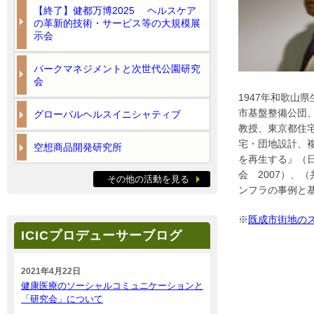
【終了】健都万博2025 ヘルスケア
の革新的技術・サービス等の大規模展
示会
パークマネジメントと次世代公園研究
会
1947年和歌山
市基盤整備公団
グローバルヘルスイニシャティブ
教授、東京都住
宅・団地設計、
空想商品開発研究所
を再生する』（日
会 2007）、
その他の活動を見る
ンフラの事例と基
※
既成市街地の
ICICプロデューサーブログ
2021年4月22日
健康医療のソーシャルコミュニケーションと
「研究会」について