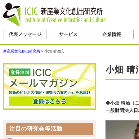
代表メッセージ
サービス
企業情報
新産業文化創出研究所
>
小畑 晴治氏
小畑 晴
◆小畑 晴治（
一般財団法人日
注目の研究会等活動