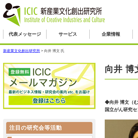
代表メッセージ
サービス
企業情報
新産業文化創出研究所
>
向井 博文 氏
向井 博
◆向井 博文（
国立がん研究セ
注目の研究会等活動