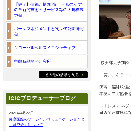
【終了】健都万博2025 ヘルスケア
の革新的技術・サービス等の大規模展
示会
パークマネジメントと次世代公園研究
会
グローバルヘルスイニシャティブ
空想商品開発研究所
桜美林大学加齢
その他の活動を見る
「笑い」をテー
医療・福祉現場の
本笑いヨガ協会
ICICプロデューサーブログ
ストレスマ ネ
ヨガで超健康に
2021年4月22日
健康医療のソーシャルコミュニケーションと
「研究会」について