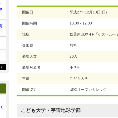
ア
展
開催日
平成27年12月13日(日)
開催時間
10:00 - 12:00
究
場所
秋葉原UDX４F「ゲストルー
参加費
無料
募集人数
20人
募集対象者
小学生
主催
こども大学
開催協力
UDXオープンカレッジ
ンと
こども大学・宇宙地球学部