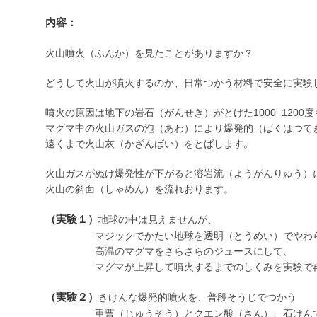
内容：
火山噴火（ふんか）を見たことがありますか？
どうして火山が噴火するのか、日常つかう材料で安全に実験
噴火の原因は地下の岩石（がんせき）がとけた1000−1200
マグマ中の火山ガスの泡（あわ）により爆発的（ばくはつて
遠くまで火山灰（かざんばい）をとばします。
火山ガスがぬけ爆発性が下がると溶岩流（ようがんりゅう）
火山の斜面（しゃめん）を流れおります。
（実験１）
地球の中は見えませんが、
マジックでかたい地球を透明（とうめい）でやわら
高温のマグマをさらさらのジュースにして、
マグマが上昇して噴火するまでのしくみを実験で再
（実験２）
きけんな爆発的噴火を、普段そうじでつかう
重曹（じゅうそう）とクエン酸（さん）、石けんで