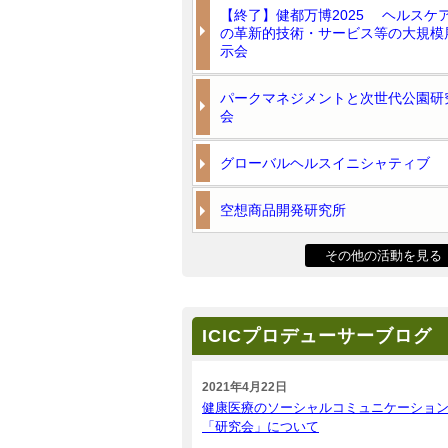
【終了】健都万博2025 ヘルスケ
の革新的技術・サービス等の大規模
示会
パークマネジメントと次世代公園研
会
グローバルヘルスイニシャティブ
空想商品開発研究所
その他の活動を見る
ICICプロデューサーブログ
2021年4月22日
健康医療のソーシャルコミュニケーショ
「研究会」について