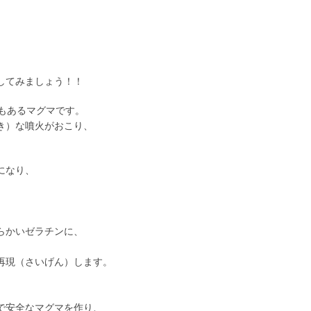
してみましょう！！
度もあるマグマです。
き）な噴火がおこり、
になり、
かいゼラチンに、
現（さいげん）します。
安全なマグマを作り、