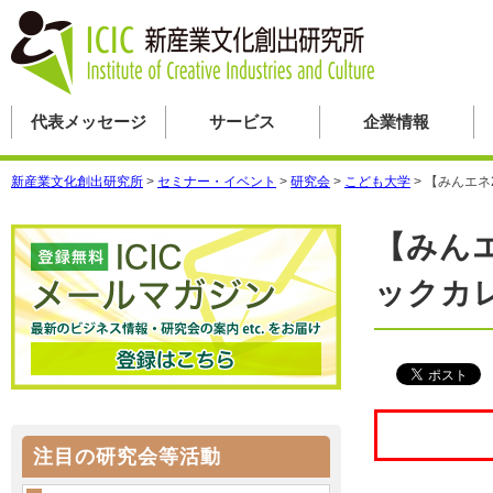
代表メッセージ
サービス
企業情報
新産業文化創出研究所
>
セミナー・イベント
>
研究会
>
こども大学
>
【みんエネ
【みん
ックカ
注目の研究会等活動